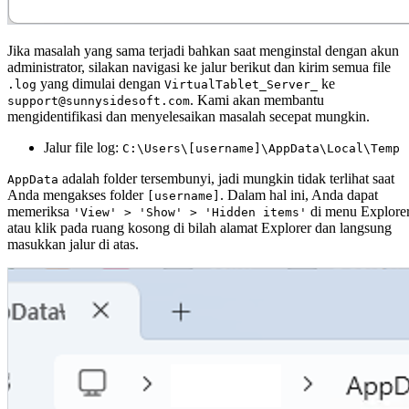
Jika masalah yang sama terjadi bahkan saat menginstal dengan akun
administrator, silakan navigasi ke jalur berikut dan kirim semua file
yang dimulai dengan
ke
.log
VirtualTablet_Server_
. Kami akan membantu
support@sunnysidesoft.com
mengidentifikasi dan menyelesaikan masalah secepat mungkin.
Jalur file log:
C:\Users\[username]\AppData\Local\Temp
adalah folder tersembunyi, jadi mungkin tidak terlihat saat
AppData
Anda mengakses folder
. Dalam hal ini, Anda dapat
[username]
memeriksa
di menu Explorer
'View' > 'Show' > 'Hidden items'
atau klik pada ruang kosong di bilah alamat Explorer dan langsung
masukkan jalur di atas.