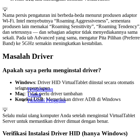
💡
Nama persis pengaturan ini berbeda-beda menurut produsen adaptor
Wi-Fi. Intel menyebutnya “Roaming Aggressiveness”, sementara
produsen lain memakai “Roaming Sensitivity”, “Roaming Tendency”
dan seterusnya — dan sebagian adaptor tidak menyediakannya sama
sekali. Pada tab Advanced yang sama, mengatur Pita Pilihan (Preferr
Band) ke 5GHz semakin meningkatkan kestabilan.
Masalah Driver
Apakah saya perlu menginstal driver?
Windows
: Driver HID VirtualTablet diinstal secara otomatis
selama penyiapan
Pendahuluan
Mac
: Tidak perlu driver tambahan
Unduh
Koneksi USB
: Memerlukan driver ADB di Windows
Panduan Pengguna
💡
Selalu mulai ulang komputer Anda setelah menginstal VirtualTablet
Server untuk memastikan driver dimuat dengan benar.
Verifikasi Instalasi Driver HID (hanya Windows)