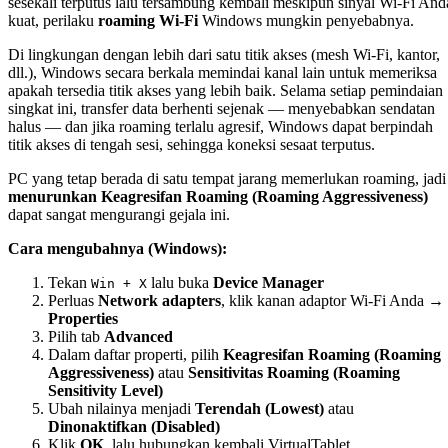
sesekali terputus lalu tersambung kembali meskipun sinyal Wi-Fi And
kuat, perilaku
roaming Wi-Fi
Windows mungkin penyebabnya.
Di lingkungan dengan lebih dari satu titik akses (mesh Wi-Fi, kantor,
dll.), Windows secara berkala memindai kanal lain untuk memeriksa
apakah tersedia titik akses yang lebih baik. Selama setiap pemindaian
singkat ini, transfer data berhenti sejenak — menyebabkan sendatan
halus — dan jika roaming terlalu agresif, Windows dapat berpindah
titik akses di tengah sesi, sehingga koneksi sesaat terputus.
PC yang tetap berada di satu tempat jarang memerlukan roaming, jadi
menurunkan Keagresifan Roaming (Roaming Aggressiveness)
dapat sangat mengurangi gejala ini.
Cara mengubahnya (Windows):
Tekan
lalu buka
Device Manager
Win + X
Perluas
Network adapters
, klik kanan adaptor Wi-Fi Anda →
Properties
Pilih tab
Advanced
Dalam daftar properti, pilih
Keagresifan Roaming (Roaming
Aggressiveness)
atau
Sensitivitas Roaming (Roaming
Sensitivity Level)
Ubah nilainya menjadi
Terendah (Lowest)
atau
Dinonaktifkan (Disabled)
Klik
OK
, lalu hubungkan kembali VirtualTablet