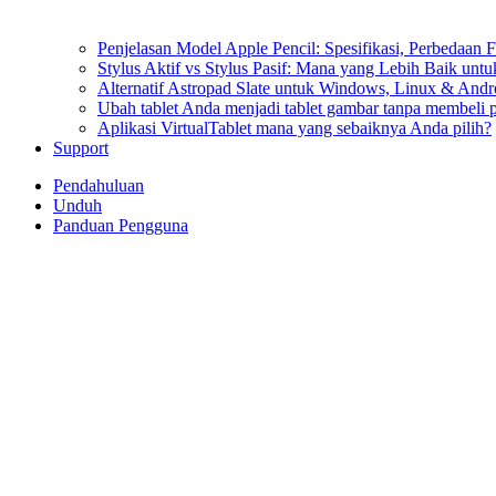
Penjelasan Model Apple Pencil: Spesifikasi, Perbedaan F
Stylus Aktif vs Stylus Pasif: Mana yang Lebih Baik un
Alternatif Astropad Slate untuk Windows, Linux & Andr
Ubah tablet Anda menjadi tablet gambar tanpa membeli p
Aplikasi VirtualTablet mana yang sebaiknya Anda pilih?
Support
Pendahuluan
Unduh
Panduan Pengguna