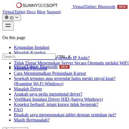
VirtualTablet: Bluetooth
NEW
VirtualTablet
Docs
Blog
Support
ID
On this page
Kegagalan Instalasi
Masalah Koneksi
CTRL K
Tidak Dapat Terhubung dengan IP Anda?
Tidak Dapat Menemukan Server Secara Otomatis melalui WiFi
VirtualTablet: Bluetooth
NEW
Masalah Performa
Cara Meminimalkan Penundaan Kursor
Sesekali terputus atau tersendat halus meski sinyal kuat?
(Roaming Wi-Fi Windows)
Masalah Driver
Apakah saya perlu menginstal driver?
Verifikasi Instalasi Driver HID (hanya Windows)
Koneksi berhasil, tetapi kursor tidak bergerak?
FAQ
Bisakah saya menggunakan tablet dengan sentuhan jari?
Masih Bermasalah?