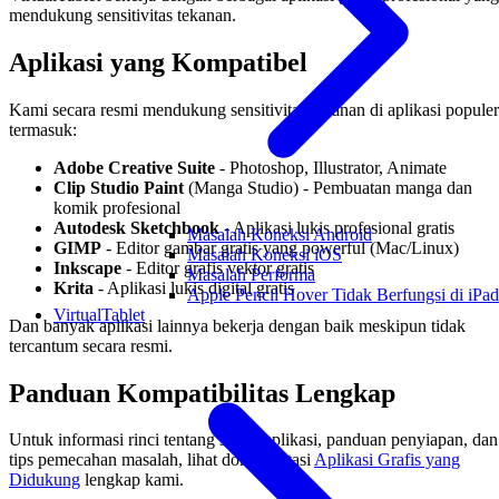
mendukung sensitivitas tekanan.
Aplikasi yang Kompatibel
Kami secara resmi mendukung sensitivitas tekanan di aplikasi populer
termasuk:
Adobe Creative Suite
- Photoshop, Illustrator, Animate
Clip Studio Paint
(Manga Studio) - Pembuatan manga dan
komik profesional
Autodesk Sketchbook
- Aplikasi lukis profesional gratis
Masalah Koneksi Android
GIMP
- Editor gambar gratis yang powerful (Mac/Linux)
Masalah Koneksi iOS
Inkscape
- Editor grafis vektor gratis
Masalah Performa
Krita
- Aplikasi lukis digital gratis
Apple Pencil Hover Tidak Berfungsi di iPad
VirtualTablet
Dan banyak aplikasi lainnya bekerja dengan baik meskipun tidak
tercantum secara resmi.
Panduan Kompatibilitas Lengkap
Untuk informasi rinci tentang setiap aplikasi, panduan penyiapan, dan
tips pemecahan masalah, lihat dokumentasi
Aplikasi Grafis yang
Didukung
lengkap kami.