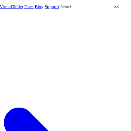
VirtualTablet
Docs
Blog
Support
⌘
K