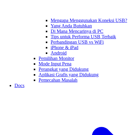
Mengapa Menggunakan Koneksi USB?
Yang Anda Butuhkan
Di Mana Mencarinya di PC
Tips untuk Performa USB Terbaik
Perbandingan USB vs WiFi
iPhone & iPad
Android
Pemilihan Monitor
Mode Input Pena
Perangkat yang Didukung
Aplikasi Grafis yang Didukung
Pemecahan Masalah
Docs