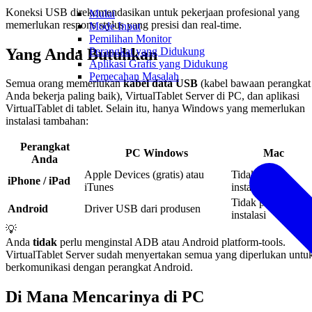
Koneksi USB direkomendasikan untuk pekerjaan profesional yang
Mulai
memerlukan respons stylus yang presisi dan real-time.
Mode Input
Pemilihan Monitor
Yang Anda Butuhkan
Perangkat yang Didukung
Aplikasi Grafis yang Didukung
Pemecahan Masalah
Semua orang memerlukan
kabel data USB
(kabel bawaan perangkat
Anda bekerja paling baik), VirtualTablet Server di PC, dan aplikasi
VirtualTablet di tablet. Selain itu, hanya Windows yang memerlukan
instalasi tambahan:
Perangkat
PC Windows
Mac
Anda
Apple Devices (gratis) atau
Tidak perlu
iPhone / iPad
iTunes
instalasi
Tidak perlu
Android
Driver USB dari produsen
instalasi
💡
Anda
tidak
perlu menginstal ADB atau Android platform-tools.
VirtualTablet Server sudah menyertakan semua yang diperlukan untu
berkomunikasi dengan perangkat Android.
Di Mana Mencarinya di PC