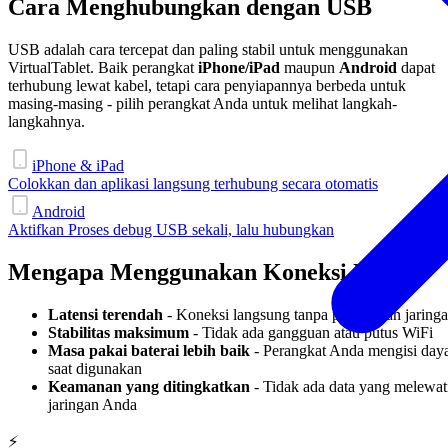
Cara Menghubungkan dengan USB
USB adalah cara tercepat dan paling stabil untuk menggunakan
VirtualTablet. Baik perangkat
iPhone/iPad
maupun
Android
dapat
terhubung lewat kabel, tetapi cara penyiapannya berbeda untuk
masing-masing - pilih perangkat Anda untuk melihat langkah-
langkahnya.
iPhone & iPad
Colokkan dan aplikasi langsung terhubung secara otomatis
Android
Aktifkan Proses debug USB sekali, lalu hubungkan
Mengapa Menggunakan Koneksi USB?
Latensi terendah
- Koneksi langsung tanpa penundaan jaring
Stabilitas maksimum
- Tidak ada gangguan atau putus WiFi
Masa pakai baterai lebih baik
- Perangkat Anda mengisi day
saat digunakan
Keamanan yang ditingkatkan
- Tidak ada data yang melewat
jaringan Anda
⚡