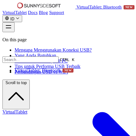
VirtualTablet: Bluetooth
NEW
VirtualTablet
Docs
Blog
Support
ID
On this page
Mengapa Menggunakan Koneksi USB?
Yang Anda Butuhkan
CTRL K
Di Mana Mencarinya di PC
Tips untuk Performa USB Terbaik
VirtualTablet: Bluetooth
NEW
Perbandingan USB vs WiFi
Scroll to top
VirtualTablet