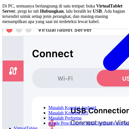
Di PC, semuanya berlangsung di satu tempat: buka
VirtualTablet
Server
, pergi ke tab
Hubungkan
, lalu beralih ke
USB
. Ada bagian
tersendiri untuk setiap jenis perangkat, dan masing-masing
menampilkan apa yang saat ini terdeteksi lewat kabel.
Masalah Koneksi Android
Masalah Koneksi iOS
Masalah Performa
Apple Pencil Hover Tidak Berfungsi di iPad
VirtualTablet