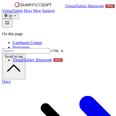
VirtualTablet: Bluetooth
NEW
VirtualTablet
Docs
Blog
Support
ID
On this page
Gambaran Umum
Penyiapan
CTRL K
Scroll to top
VirtualTablet: Bluetooth
NEW
Docs