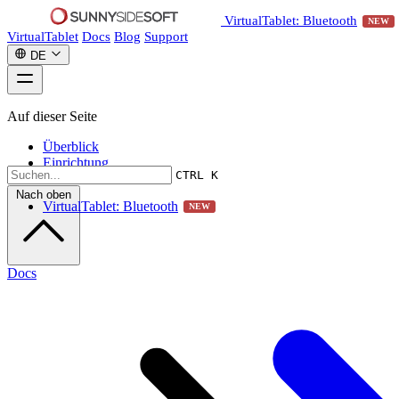
VirtualTablet: Bluetooth
NEW
VirtualTablet
Docs
Blog
Support
DE
Auf dieser Seite
Überblick
Einrichtung
CTRL K
Nach oben
VirtualTablet: Bluetooth
NEW
Docs