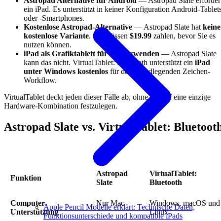
Astropad Alternative für Android
— Astropad Slate erforder
ein iPad. Es unterstützt in keiner Konfiguration Android-Tablet
oder -Smartphones.
Kostenlose Astropad-Alternative
— Astropad Slate hat
keine
kostenlose Variante
. Sie müssen
$19.99
zahlen, bevor Sie es
nutzen können.
iPad als Grafiktablett für PC verwenden
— Astropad Slate
kann das nicht. VirtualTablet: Bluetooth unterstützt ein
iPad
unter Windows kostenlos
für den grundlegenden Zeichen-
Workflow.
VirtualTablet deckt jeden dieser Fälle ab, ohne Sie auf eine einzige
Hardware-Kombination festzulegen.
Astropad Slate vs. VirtualTablet: Bluetoot
Astropad
VirtualTablet:
Funktion
Slate
Bluetooth
Computer-
Nur Mac
Windows, macOS und
Apple Pencil Modelle erklärt: Technische Daten,
Unterstützung
Linux
Funktionsunterschiede und kompatible iPads