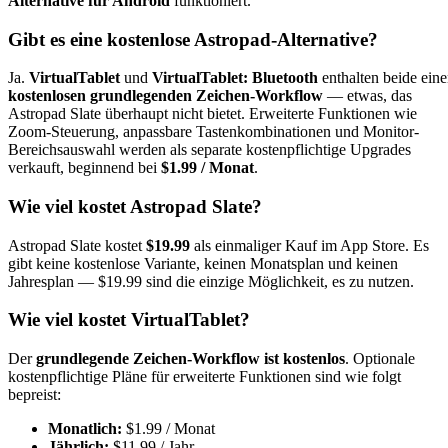
Alternative für Android
funktioniert.
Gibt es eine kostenlose Astropad-Alternative?
Ja.
VirtualTablet
und
VirtualTablet: Bluetooth
enthalten beide ein
kostenlosen grundlegenden Zeichen-Workflow
— etwas, das
Astropad Slate überhaupt nicht bietet. Erweiterte Funktionen wie
Zoom-Steuerung, anpassbare Tastenkombinationen und Monitor-
Bereichsauswahl werden als separate kostenpflichtige Upgrades
verkauft, beginnend bei
$1.99 / Monat
.
Wie viel kostet Astropad Slate?
Astropad Slate kostet
$19.99
als einmaliger Kauf im App Store. Es
gibt keine kostenlose Variante, keinen Monatsplan und keinen
Jahresplan — $19.99 sind die einzige Möglichkeit, es zu nutzen.
Wie viel kostet VirtualTablet?
Der
grundlegende Zeichen-Workflow ist kostenlos
. Optionale
kostenpflichtige Pläne für erweiterte Funktionen sind wie folgt
bepreist:
Monatlich:
$1.99 / Monat
Jährlich:
$11.99 / Jahr