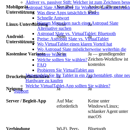
Aktiver vs. passiver Stift: Welcher ist zum Zeichnen bess
Mobilgerät-
Nur iPad
Android, iPhone und
Astropad Slate Alternative für Windows, Linux und And
Unterstützung
iPad
Was diese Apps tatsächlich leisten
Schnelle Antwort
Warum Menschen nach einer Astropad Slate
Linux-Unterstützung
Nein
Ja
Alternative suchen
Astropad Slate vs. VirtualTablet: Bluetooth
Android-
Nein
Ja
Preise: Astropad Slate vs. VirtualTablet
Unterstützung
Wo VirtualTablet einen klaren Vorteil hat
Wo Astropad Slate möglicherweise weiterhin die
Kostenlose Variante
Nein
Ja — grundlegender
bessere Wahl ist
Zeichen-Workflow ist
Welche sollten Sie wählen?
kostenlos
FAQ
Probieren Sie VirtualTablet aus
Verwandeln Sie Ihr Tablet in ein Zeichentablett, ohne ne
Druckempfindlichkeit
Ja
Ja
Hardware zu kaufen
Welche VirtualTablet-App sollten Sie wählen?
Neigung
Ja
Ja
Support
Server / Begleit-App
Auf Mac
Keine unter
erforderlich
Windows/Linux;
schlanker Agent unter
macOS
Verbindung
Wi-Fi, Peer-
Bluetooth