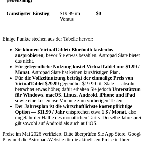
(lebenslang)
Günstigster Einstieg
$19.99 im
$0
Voraus
Einige Punkte stechen aus der Tabelle hervor:
Sie können VirtualTablet: Bluetooth kostenlos
ausprobieren
, bevor Sie etwas bezahlen. Astropad Slate bietet
das nicht.
Für gelegentliche Nutzung kostet VirtualTablet nur $1.99 /
Monat
. Astropad Slate hat keinen kurzfristigen Plan.
Für die Vollzeitnutzung beträgt der einmalige Preis von
VirtualTablet $29.99
gegenüber $19.99 für Slate — absolut
betrachtet etwas höher, dafür erhalten Sie jedoch
Unterstützun
für Windows, macOS, Linux, Android, iPhone und iPad
sowie eine kostenlose Variante zum vorherigen Testen.
Der Jahresplan ist die wirtschaftlichste kostenpflichtige
Option
—
$11.99 / Jahr
entsprechen etwa
1 $ / Monat
, also
ungefähr der Hälfte des monatlichen Tarifs. Derselbe Jahresprei
gilt sowohl auf Android als auch auf iOS.
Preise im Mai 2026 verifiziert. Bitte überprüfen Sie App Store, Googl
Play und die Astropad-Website für die aktuellsten Preise in Ihrer