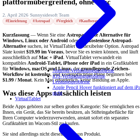
plattformübergreifend, ohne Mac
2. April 2026
·
Sunnysidesoft Team
#Einrichtung
#Astropad
#Vergleich
#Kaufberatung
Kurzfassung
— Wenn Sie eine
Astropad Slate Alternative für
Windows, Linux oder Android
oder eine
kostenlose Astropad-
Alternative
suchen, ist VirtualTablet die flexibelste Option. Astropad
Slate kostet
$19.99 im Voraus
, bevor Sie es testen können, und läuft
ausschließlich auf
Mac + iPad
. VirtualTablet verwandelt ein
kompatibles
Android-Tablet, iPhone oder iPad
in ein Grafiktablett
für
Windows, macOS und Linux
, der
grundlegende Zeichen-
Android-Verbindungsprobleme
Workflow ist kostenlos
, und kostenpflichtige Pläne beginnen bei
iOS-Verbindungsprobleme
$1.99 / Monat
. Kein Mac erforderlich, keine Bindung an Apple.
Leistungsprobleme
Apple Pencil Hover funktioniert auf dem iP
Was diese Apps tatsächlich leisten
nicht
VirtualTablet
Beide Apps gehören zur selben großen Kategorie: Sie ermöglichen es
Ihnen, ein Gerät, das Sie bereits besitzen, als Stifteingabefläche für
Ihren Computer wiederzuverwenden, anstatt sofort ein separates
Grafiktablett im Wacom-Stil zu kaufen.
Sie sind allerdings nicht dieselbe Art von Produkt.