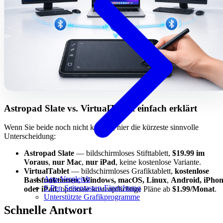
Astropad Slate vs. VirtualTablet einfach erklärt
Wenn Sie beide noch nicht kennen, hier die kürzeste sinnvolle
Unterscheidung:
Astropad Slate
— bildschirmloses Stifttablett,
$19.99 im
Voraus
,
nur Mac
,
nur iPad
, keine kostenlose Variante.
VirtualTablet
— bildschirmloses Grafiktablett,
kostenlose
App-Vergleich
Basisfunktionen
,
Windows, macOS, Linux
,
Android, iPho
S Pen Seitentasten-Einrichtung
oder iPad
, optionale kostenpflichtige Pläne ab
$1.99/Monat
.
Unterstützte Grafikprogramme
Schnelle Antwort