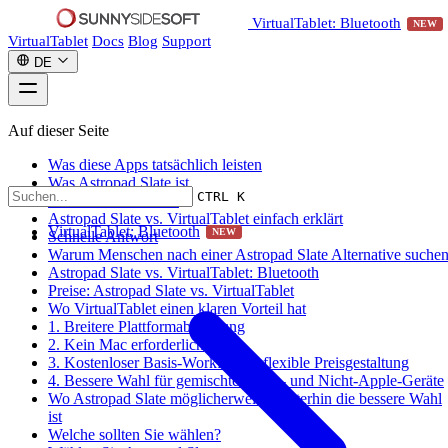
VirtualTablet: Bluetooth
NEW
VirtualTablet
Docs
Blog
Support
DE
Auf dieser Seite
Was diese Apps tatsächlich leisten
Was Astropad Slate ist
CTRL K
Was VirtualTablet ist
Astropad Slate vs. VirtualTablet einfach erklärt
VirtualTablet: Bluetooth
NEW
Schnelle Antwort
Warum Menschen nach einer Astropad Slate Alternative suche
Astropad Slate vs. VirtualTablet: Bluetooth
Preise: Astropad Slate vs. VirtualTablet
Wo VirtualTablet einen klaren Vorteil hat
1. Breitere Plattformabdeckung
2. Kein Mac erforderlich
3. Kostenloser Basis-Workflow + flexible Preisgestaltung
4. Bessere Wahl für gemischte Apple- und Nicht-Apple-Geräte
Wo Astropad Slate möglicherweise weiterhin die bessere Wahl
ist
Welche sollten Sie wählen?