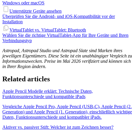
Windows oder macOS
Unterstützte Geräte ansehen
Überprüfen Sie die Android- und iOS-Kompatibilität vor der
Installation
VirtualTablet vs. VirtualTablet: Bluetooth
Wählen Sie die richtige VirtualTablet-App für Ihre Geräte und Ihren
Verbindungstyp
Astropad, Astropad Studio und Astropad Slate sind Marken ihres
jeweiligen Eigentümers. Diese Seite ist ein unabhängiger Vergleich zu
Informationszwecken. Preise im Mai 2026 verifiziert und können sich
in Ihrer Region ändern.
Related articles
Apple Pencil Modelle erklärt: Technische Daten,
Funktionsunterschiede und kompatible iPads
Vergleiche Apple Pencil Pro, Apple Pencil (USB-C), Apple Pencil (2.
Generation) und Apple Pencil (1. Generation), einschließlich wichtige
Daten, Funktionsunterschiede und kompatibler iPads.
Aktiver vs. passiver Stift: Welcher ist zum Zeichnen besser?