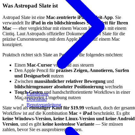
Was Astropad Slate ist
Astropad Slate ist eine
Mac-zentrierte iPad-Begleit-App
. Sie
verwandelt Ihr
iPad in ein bildschirmloses Stifttablett für Ihren
Mac
— eher vergleichbar mit einem Wacom Intuos als mit einem
Cintiq. Laut Astropads offizieller Dokumentation ist Slate für die
präzise Cursorsteuerung mit dem Apple Pencil auf einem Mac
konzipiert.
Praktisch richtet sich Slate an Personen, die folgendes möchten:
Einen
Mac-Cursor
vom iPad aus steuern
Den Apple Pencil für
präzises Zeigen, Annotieren, Surfen
und Designarbeit
nutzen
Zwischen
mausähnlicher relativer Bewegung
und
bildschirmgenauer absoluter Positionierung
wechseln
Touch-Gesten
und handschriftorientierte Workflows in einer
Einführung
Mac-zentrierten Umgebung nutzen
Download
Benutzeranleitung
Slate wird als
einmaliger Kauf für $19.99
verkauft, doch der gesamt
Workflow ist auf die Kombination
Mac + iPad
beschränkt. Es gibt
keine Windows-Version, keine Linux-Version und keine Android
Version
, und es gibt
keine kostenlose Variante
— Sie müssen
zahlen, bevor Sie es ausprobieren können.