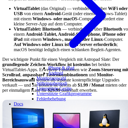
VirtualTablet
(das Original) — verbindet sich über
WiFi oder
USB
von einem
Android
-Gerät (oder einem Windows-Tablet)
mit einem
Windows- oder macOS
-Computer. Erfordert eine
kleine Server-App auf dem Computer.
VirtualTablet: Bluetooth
— verbindet sich über
Bluetooth
vo
einem
Android-Tablet, Android-Smartphone, iPhone oder
iPad
mit einem
Windows-, macOS- oder Linux
-Computer.
Auf Windows oder Linux ist kein Server erforderlich
;
macOS benötigt lediglich einen schlanken Begleit-Agenten.
Der wichtigste Punkt für einen Vergleich mit Astropad Slate: Der
grundlegende Zeichen-Workflow ist kostenlos
bei beiden
iPhone & iPad
VirtualTablet-Apps. Erweiterte Funktionen wie
Zoom-Steuerung mi
Android
Scrollrad
,
anpassbare Tastenkombinationen
und
Monitor-
Monitorauswahl
Bereichsauswahl
werden als separate kostenpflichtige Upgrades
Stifteingabemodi
verkauft — und Sie können sie bereits ab
$1.99 / Monat
mieten oder
Unterstützte Geräte
per einmaligem Kauf für
$29.99
dauerhaft erwerben.
Unterstützte Grafikprogramme
Fehlerbehebung
Docs