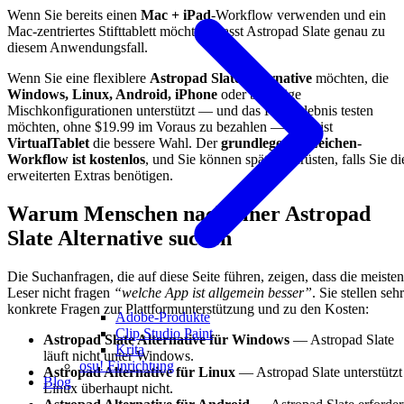
Wenn Sie bereits einen
Mac + iPad
-Workflow verwenden und ein
Mac-zentriertes Stifttablett möchten, passt Astropad Slate genau zu
diesem Anwendungsfall.
Wenn Sie eine flexiblere
Astropad Slate Alternative
möchten, die
Windows, Linux, Android, iPhone
oder beliebige
Mischkonfigurationen unterstützt — und das Kernerlebnis testen
möchten, ohne $19.99 im Voraus zu bezahlen — dann ist
VirtualTablet
die bessere Wahl. Der
grundlegende Zeichen-
Workflow ist kostenlos
, und Sie können später aufrüsten, falls Sie di
erweiterten Extras benötigen.
Warum Menschen nach einer Astropad
Slate Alternative suchen
Die Suchanfragen, die auf diese Seite führen, zeigen, dass die meisten
Leser nicht fragen
“welche App ist allgemein besser”
. Sie stellen sehr
konkrete Fragen zur Plattformunterstützung und zu den Kosten:
Adobe-Produkte
Clip Studio Paint
Astropad Slate Alternative für Windows
— Astropad Slate
Krita
läuft nicht unter Windows.
osu! Einrichtung
Astropad Alternative für Linux
— Astropad Slate unterstützt
Blog
Linux überhaupt nicht.