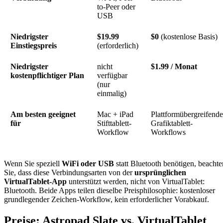
to-Peer oder
USB
Niedrigster
$19.99
$0
(kostenlose Basis)
Einstiegspreis
(erforderlich)
Niedrigster
nicht
$1.99 / Monat
kostenpflichtiger Plan
verfügbar
(nur
einmalig)
Am besten geeignet
Mac + iPad
Plattformübergreifend
für
Stifttablett-
Grafiktablett-
Workflow
Workflows
Wenn Sie speziell
WiFi oder USB
statt Bluetooth benötigen, beachte
Sie, dass diese Verbindungsarten von der
ursprünglichen
VirtualTablet-App
unterstützt werden, nicht von VirtualTablet:
Bluetooth. Beide Apps teilen dieselbe Preisphilosophie: kostenloser
grundlegender Zeichen-Workflow, kein erforderlicher Vorabkauf.
Preise: Astropad Slate vs. VirtualTablet