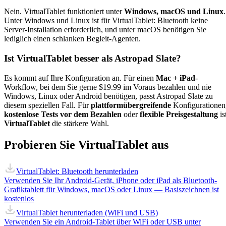
Nein. VirtualTablet funktioniert unter
Windows, macOS und Linux
.
Unter Windows und Linux ist für VirtualTablet: Bluetooth keine
Server-Installation erforderlich, und unter macOS benötigen Sie
lediglich einen schlanken Begleit-Agenten.
Ist VirtualTablet besser als Astropad Slate?
Es kommt auf Ihre Konfiguration an. Für einen
Mac + iPad
-
Workflow, bei dem Sie gerne $19.99 im Voraus bezahlen und nie
Windows, Linux oder Android benötigen, passt Astropad Slate zu
diesem speziellen Fall. Für
plattformübergreifende
Konfigurationen
kostenlose Tests vor dem Bezahlen
oder
flexible Preisgestaltung
is
VirtualTablet
die stärkere Wahl.
Probieren Sie VirtualTablet aus
VirtualTablet: Bluetooth herunterladen
Verwenden Sie Ihr Android-Gerät, iPhone oder iPad als Bluetooth-
Grafiktablett für Windows, macOS oder Linux — Basiszeichnen ist
kostenlos
VirtualTablet herunterladen (WiFi und USB)
Verwenden Sie ein Android-Tablet über WiFi oder USB unter