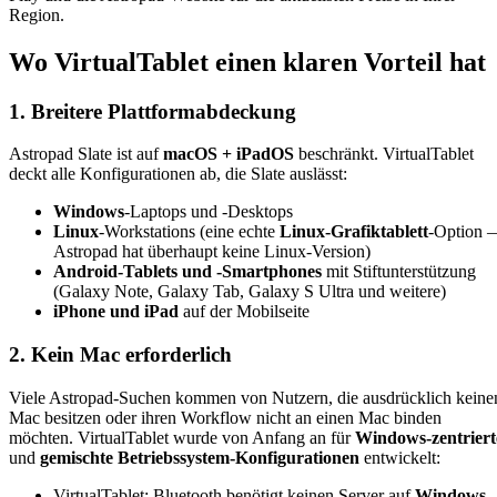
Region.
Wo VirtualTablet einen klaren Vorteil hat
1. Breitere Plattformabdeckung
Astropad Slate ist auf
macOS + iPadOS
beschränkt. VirtualTablet
deckt alle Konfigurationen ab, die Slate auslässt:
Windows
-Laptops und -Desktops
Linux
-Workstations (eine echte
Linux-Grafiktablett
-Option 
Astropad hat überhaupt keine Linux-Version)
Android-Tablets und -Smartphones
mit Stiftunterstützung
(Galaxy Note, Galaxy Tab, Galaxy S Ultra und weitere)
iPhone und iPad
auf der Mobilseite
2. Kein Mac erforderlich
Viele Astropad-Suchen kommen von Nutzern, die ausdrücklich keine
Mac besitzen oder ihren Workflow nicht an einen Mac binden
möchten. VirtualTablet wurde von Anfang an für
Windows-zentriert
und
gemischte Betriebssystem-Konfigurationen
entwickelt:
VirtualTablet: Bluetooth benötigt keinen Server auf
Windows