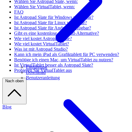
Wählen Sie Astropad Slate, wenn:
Wählen Sie VirtualTablet, wenn:
FAQ
Ist Astropad Slate für Windows verfügbar?
Ist Astropad Slate für Linux verfügbar?
Ist Astropad Slate für Android verfügbar?
Gibt es eine kostenlose Astropad-Alternative?
Wie viel kostet Astropad Slate?
Wie viel kostet VirtualTablet?
Was ist mit Astropad Studio?
Kann ich mein iPad als Grafiktablett für PC verwenden?
Benötige ich einen Mac, um VirtualTablet zu nutzen?
Ist VirtualTablet besser als Astropad Slate?
Einführung
Probieren Sie VirtualTablet aus
Download
Benutzeranleitung
Nach oben
Blog