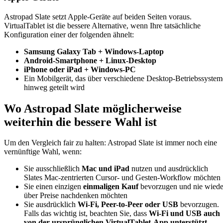
Astropad Slate setzt Apple-Geräte auf beiden Seiten voraus.
VirtualTablet ist die bessere Alternative, wenn Ihre tatsächliche
Konfiguration einer der folgenden ähnelt:
Samsung Galaxy Tab + Windows-Laptop
Android-Smartphone + Linux-Desktop
iPhone oder iPad + Windows-PC
Ein Mobilgerät, das über verschiedene Desktop-Betriebssystem
hinweg geteilt wird
Wo Astropad Slate möglicherweise
weiterhin die bessere Wahl ist
Um den Vergleich fair zu halten: Astropad Slate ist immer noch eine
vernünftige Wahl, wenn:
Sie ausschließlich
Mac und iPad
nutzen und ausdrücklich
Slates Mac-zentrierten Cursor- und Gesten-Workflow möchten
Sie einen einzigen
einmaligen Kauf
bevorzugen und nie wiede
über Preise nachdenken möchten
Sie ausdrücklich
Wi-Fi, Peer-to-Peer oder USB
bevorzugen.
Falls das wichtig ist, beachten Sie, dass
Wi-Fi und USB auch
von der ursprünglichen VirtualTablet-App unterstützt