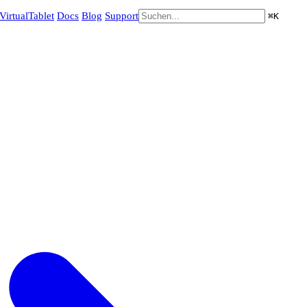
VirtualTablet
Docs
Blog
Support
⌘
K