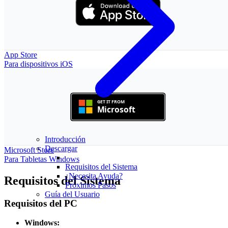
App Store
Para dispositivos iOS
Introducción
Descargar
Microsoft Store
Para Tabletas Windows
Requisitos del Sistema
¿Necesita Ayuda?
Requisitos del Sistema
Próximos Pasos
Guía del Usuario
Requisitos del PC
Windows: