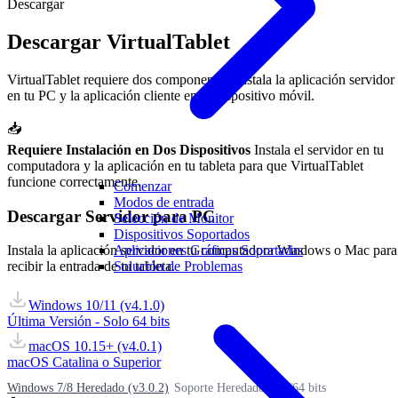
Descargar
Descargar VirtualTablet
VirtualTablet requiere dos componentes: instala la aplicación servidor
en tu PC y la aplicación cliente en tu dispositivo móvil.
📥
Requiere Instalación en Dos Dispositivos
Instala el servidor en tu
computadora y la aplicación en tu tableta para que VirtualTablet
funcione correctamente.
Comenzar
Modos de entrada
Descargar Servidor para PC
Selección de Monitor
Dispositivos Soportados
Aplicaciones Gráficas Soportadas
Instala la aplicación servidor en tu computadora Windows o Mac para
Solución de Problemas
recibir la entrada de tu tableta.
Windows 10/11 (v4.1.0)
Última Versión - Solo 64 bits
macOS 10.15+ (v4.0.1)
macOS Catalina o Superior
Windows 7/8 Heredado (v3.0.2)
Soporte Heredado - 32/64 bits