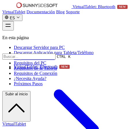
VirtualTablet: Bluetooth
NEW
VirtualTablet
Documentación
Blog
Soporte
ES
En esta página
Descargar Servidor para PC
Descargar Aplicación para Tableta/Teléfono
CTRL K
Requisitos del Sistema
Requisitos del PC
VirtualTablet: Bluetooth
NEW
Requisitos de la Tableta
Requisitos de Conexión
¿Necesita Ayuda?
Próximos Pasos
Subir al inicio
VirtualTablet