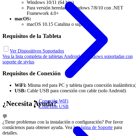
Windows 10/11 (64 bits)
Para versión heredada: Windows 7/8/10 con .NET
Framework 4.0+
macOS:
macOS 10.15 Catalina o superior
Requisitos de la Tableta
Ver Dispositivos Soportados
Vea la lista completa de tabletas Android y Windows soportadas con
soporte de stylus
Requisitos de Conexión
WiFi:
Misma red para PC y tableta (para conexión inalámbrica
USB:
Cable USB para conexión con cable (solo Android)
Conexión WiFi
¿Necesita Ayuda?
Conexión USB
💬
¿Tiene problemas con la instalación o configuración? Por favor
contáctenos para obtener ayuda. Vea la
página de Soporte
para
detalles.