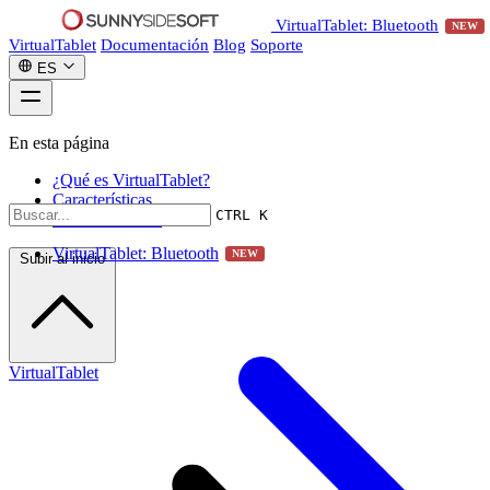
VirtualTablet: Bluetooth
NEW
VirtualTablet
Documentación
Blog
Soporte
ES
En esta página
¿Qué es VirtualTablet?
Características
CTRL K
Próximos Pasos
VirtualTablet: Bluetooth
NEW
Subir al inicio
VirtualTablet