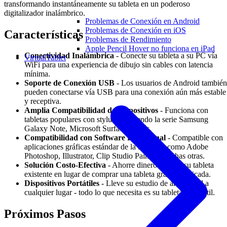
transformando instantáneamente su tableta en un poderoso
digitalizador inalámbrico.
Problemas de Conexión en Android
Problemas de Conexión en iOS
Características
Problemas de Rendimiento
Apple Pencil Hover no funciona en iPad
Conectividad Inalámbrica
- Conecte su tableta a su PC vía
VirtualTablet
WiFi para una experiencia de dibujo sin cables con latencia
mínima.
Soporte de Conexión USB
- Los usuarios de Android también
pueden conectarse vía USB para una conexión aún más estable
y receptiva.
Amplia Compatibilidad de Dispositivos
- Funciona con
tabletas populares con stylus incluyendo la serie Samsung
Galaxy Note, Microsoft Surface, y más.
Compatibilidad con Software Profesional
- Compatible con
aplicaciones gráficas estándar de la industria como Adobe
Photoshop, Illustrator, Clip Studio Paint, y muchas otras.
Solución Costo-Efectiva
- Ahorre dinero usando su tableta
existente en lugar de comprar una tableta gráfica dedicada.
Dispositivos Portátiles
- Lleve su estudio de arte digital a
cualquier lugar - todo lo que necesita es su tableta y portátil.
Próximos Pasos