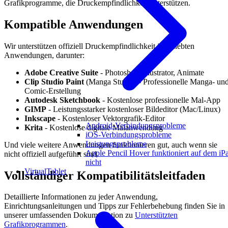
Grafikprogramme, die Druckempfindlichkeit unterstützen.
Kompatible Anwendungen
Wir unterstützen offiziell Druckempfindlichkeit in beliebten
Anwendungen, darunter:
Adobe Creative Suite
- Photoshop, Illustrator, Animate
Clip Studio Paint
(Manga Studio) - Professionelle Manga- un
Comic-Erstellung
Autodesk Sketchbook
- Kostenlose professionelle Mal-App
GIMP
- Leistungsstarker kostenloser Bildeditor (Mac/Linux)
Inkscape
- Kostenloser Vektorgrafik-Editor
Android-Verbindungsprobleme
Krita
- Kostenlose digitale Malanwendung
iOS-Verbindungsprobleme
Leistungsprobleme
Und viele weitere Anwendungen funktionieren gut, auch wenn sie
Apple Pencil Hover funktioniert auf dem iP
nicht offiziell aufgeführt sind.
nicht
VirtualTablet
Vollständiger Kompatibilitätsleitfaden
Detaillierte Informationen zu jeder Anwendung,
Einrichtungsanleitungen und Tipps zur Fehlerbehebung finden Sie in
unserer umfassenden Dokumentation zu
Unterstützten
Grafikprogrammen
.