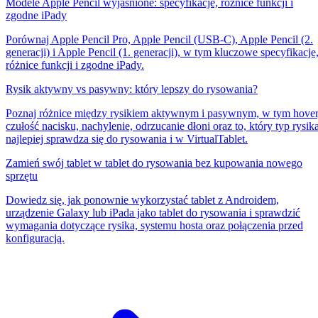
Modele Apple Pencil wyjaśnione: specyfikacje, różnice funkcji i
zgodne iPady
Porównaj Apple Pencil Pro, Apple Pencil (USB-C), Apple Pencil (2.
generacji) i Apple Pencil (1. generacji), w tym kluczowe specyfikacje
różnice funkcji i zgodne iPady.
Rysik aktywny vs pasywny: który lepszy do rysowania?
Poznaj różnice między rysikiem aktywnym i pasywnym, w tym hover
czułość nacisku, nachylenie, odrzucanie dłoni oraz to, który typ rysik
najlepiej sprawdza się do rysowania i w VirtualTablet.
Zamień swój tablet w tablet do rysowania bez kupowania nowego
sprzętu
Dowiedz się, jak ponownie wykorzystać tablet z Androidem,
urządzenie Galaxy lub iPada jako tablet do rysowania i sprawdzić
wymagania dotyczące rysika, systemu hosta oraz połączenia przed
konfiguracją.