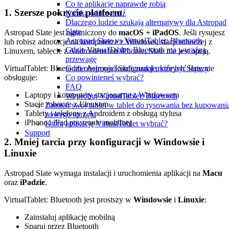
Co te aplikacje naprawdę robią
1. Szersze pokrycie platform
Krótka odpowiedź
Dlaczego ludzie szukają alternatywy dla Astropad
Slate
Astropad Slate jest ograniczony do
macOS + iPadOS
. Jeśli rysujesz
Astropad Slate vs VirtualTablet: Bluetooth
lub robisz adnotacje na komputerze z Windows, stacji roboczej z
Gdzie VirtualTablet: Bluetooth ma wyraźną
Linuxem, tablecie z Androidem lub iPhonie, Slate nie jest opcją.
przewagę
VirtualTablet: Bluetooth obejmuje konfiguracje, których Slate nie
Gdzie Astropad Slate nadal może być lepszy
obsługuje:
Co powinieneś wybrać?
FAQ
Laptopy i komputery stacjonarne z Windowsem
Wypróbuj VirtualTablet: Bluetooth
Stacje robocze z Linuxem
Zamień swój tablet w tablet do rysowania bez kupowani
Tablety i telefony z Androidem z obsługą stylusa
nowego sprzętu
iPhone i iPad po stronie mobilnej
Którą aplikację VirtualTablet wybrać?
Support
2. Mniej tarcia przy konfiguracji w Windowsie i
Linuxie
Astropad Slate wymaga instalacji i uruchomienia aplikacji na
Macu
oraz
iPadzie
.
VirtualTablet: Bluetooth jest prostszy w
Windowsie
i
Linuxie
:
Zainstaluj aplikację mobilną
Sparuj przez Bluetooth