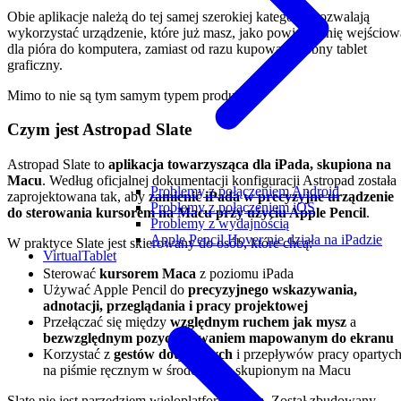
Obie aplikacje należą do tej samej szerokiej kategorii: pozwalają
wykorzystać urządzenie, które już masz, jako powierzchnię wejściow
dla pióra do komputera, zamiast od razu kupować osobny tablet
graficzny.
Mimo to nie są tym samym typem produktu.
Czym jest Astropad Slate
Astropad Slate to
aplikacja towarzysząca dla iPada, skupiona na
Macu
. Według oficjalnej dokumentacji konfiguracji Astropad została
Problemy z połączeniem Android
zaprojektowana tak, aby
zamienić iPada w precyzyjne urządzenie
Problemy z połączeniem iOS
do sterowania kursorem na Macu przy użyciu Apple Pencil
.
Problemy z wydajnością
Apple Pencil Hover nie działa na iPadzie
W praktyce Slate jest skierowany do osób, które chcą:
VirtualTablet
Sterować
kursorem Maca
z poziomu iPada
Używać Apple Pencil do
precyzyjnego wskazywania,
adnotacji, przeglądania i pracy projektowej
Przełączać się między
względnym ruchem jak mysz
a
bezwzględnym pozycjonowaniem mapowanym do ekranu
Korzystać z
gestów dotykowych
i przepływów pracy opartyc
na piśmie ręcznym w środowisku skupionym na Macu
Slate nie jest narzędziem wieloplatformowym. Został zbudowany