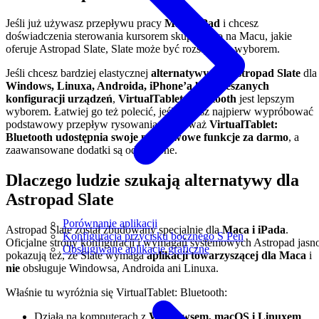
Jeśli już używasz przepływu pracy
Mac + iPad
i chcesz
doświadczenia sterowania kursorem skupionego na Macu, jakie
oferuje Astropad Slate, Slate może być rozsądnym wyborem.
Jeśli chcesz bardziej elastycznej
alternatywy dla Astropad Slate
dla
Windows, Linuxa, Androida, iPhone’a lub mieszanych
konfiguracji urządzeń
,
VirtualTablet: Bluetooth
jest lepszym
wyborem. Łatwiej go też polecić, jeśli chcesz najpierw wypróbować
podstawowy przepływ rysowania, ponieważ
VirtualTablet:
Bluetooth udostępnia swoje podstawowe funkcje za darmo
, a
zaawansowane dodatki są oddzielone.
Dlaczego ludzie szukają alternatywy dla
Astropad Slate
Porównanie aplikacji
Astropad Slate został zbudowany specjalnie dla
Maca i iPada
.
Konfiguracja przycisku bocznego S Pen
Oficjalne strony konfiguracji i wymagań systemowych Astropad jasn
Obsługiwane aplikacje graficzne
pokazują też, że Slate wymaga
aplikacji towarzyszącej dla Maca
i
nie
obsługuje Windowsa, Androida ani Linuxa.
Właśnie tu wyróżnia się VirtualTablet: Bluetooth:
Działa na komputerach z
Windowsem, macOS i Linuxem
.