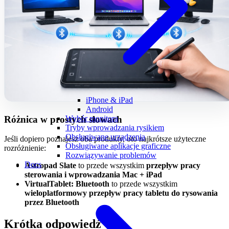
iPhone & iPad
Android
Różnica w prostych słowach
Wybór monitora
Tryby wprowadzania rysikiem
Obsługiwane urządzenia
Jeśli dopiero poznajesz oba produkty, oto najkrótsze użyteczne
Obsługiwane aplikacje graficzne
rozróżnienie:
Rozwiązywanie problemów
Docs
Astropad Slate
to przede wszystkim
przepływ pracy
sterowania i wprowadzania Mac + iPad
VirtualTablet: Bluetooth
to przede wszystkim
wieloplatformowy przepływ pracy tabletu do rysowania
przez Bluetooth
Krótka odpowiedź