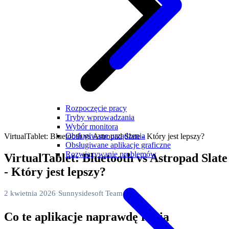
Rozpoczęcie pracy
Tryby wprowadzania
Wybór monitora
Obsługiwane urządzenia
VirtualTablet: Bluetooth vs Astropad Slate - Który jest lepszy?
Obsługiwane aplikacje graficzne
Rozwiązywanie problemów
VirtualTablet: Bluetooth vs Astropad Slate
- Który jest lepszy?
2 kwietnia 2026
·
Sunnysidesoft Team
Co te aplikacje naprawdę robią