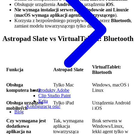
Obsługuje urządzenia
Android
oraz urządzenia
iOS
.
Nie wymaga instalacji serwera w Windowsie ani Linuxie
(
macOS wymaga aplikacji agenta towarzyszącego
).
Korzysta z bezpośredniego przepływu pracy przez
Bluetooth
,
zamiast modelu towarzyszącego tylko dla Maca.
Astropad Slate vs VirtualTablet: Bluetooth
VirtualTablet:
Funkcja
Astropad Slate
Bluetooth
Obsługa
Tylko Mac
Windows, macOS i
Produkty Adobe
komputera hosta
Linux
Clip Studio Paint
Krita
Obsługa urządzeń
Tylko iPad
Urządzenia Android
Konfiguracja osu!
mobilnych
i iOS
Blog
Czy wymagana jest
Tak, wymagana
Brak serwera w
dodatkowa
aplikacja
Windows/Linux,
aplikacja na
towarzysząca
lekki agent tylko w