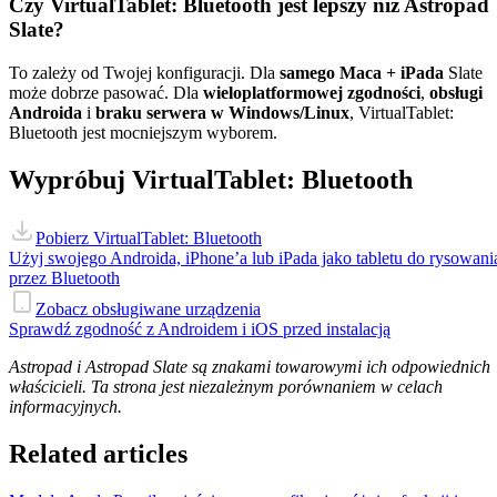
Czy VirtualTablet: Bluetooth jest lepszy niż Astropad
Slate?
To zależy od Twojej konfiguracji. Dla
samego Maca + iPada
Slate
może dobrze pasować. Dla
wieloplatformowej zgodności
,
obsługi
Androida
i
braku serwera w Windows/Linux
, VirtualTablet:
Bluetooth jest mocniejszym wyborem.
Wypróbuj VirtualTablet: Bluetooth
Pobierz VirtualTablet: Bluetooth
Użyj swojego Androida, iPhone’a lub iPada jako tabletu do rysowani
przez Bluetooth
Zobacz obsługiwane urządzenia
Sprawdź zgodność z Androidem i iOS przed instalacją
Astropad i Astropad Slate są znakami towarowymi ich odpowiednich
właścicieli. Ta strona jest niezależnym porównaniem w celach
informacyjnych.
Related articles