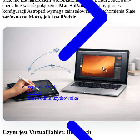
specjalnie wokół połączenia
Mac + iPad
, a oficjalny proces
konfiguracji Astropad wymaga zainstalowania i uruchomienia Slate
zarówno na Macu, jak i na iPadzie
.
Wprowadzenie
Pobierz
Przewodnik użytkownika
Czym jest VirtualTablet: Bluetooth