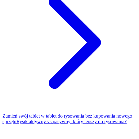
Zamień swój tablet w tablet do rysowania bez kupowania nowego
sprzętu
Rysik aktywny vs pasywny: który lepszy do rysowania?