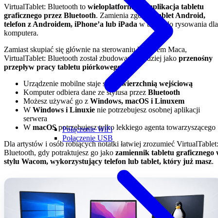
VirtualTablet: Bluetooth to
wieloplatformowa aplikacja tabletu
graficznego przez Bluetooth
. Zamienia zgodny
tablet Android,
telefon z Androidem, iPhone’a lub iPada
w tablet do rysowania dla
komputera.
Zamiast skupiać się głównie na sterowaniu kursorem Maca,
VirtualTablet: Bluetooth został zbudowany bardziej jako
przenośny
przepływ pracy tabletu piórkowego
:
Urządzenie mobilne staje się
powierzchnią wejściową
Komputer odbiera dane ze stylusa przez
Bluetooth
Możesz używać go z
Windows, macOS i Linuxem
W
Windows i Linuxie
nie potrzebujesz osobnej aplikacji
serwera
W
macOS
potrzebujesz tylko lekkiego agenta towarzyszącego
Połączenie WiFi
Połączenie USB
Dla artystów i osób robiących notatki łatwiej zrozumieć VirtualTablet
Bluetooth, gdy potraktujesz go jako
zamiennik tabletu graficznego
stylu Wacom, wykorzystujący telefon lub tablet, który już masz
.