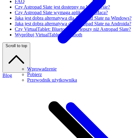
FAQ
Czy Astropad Slate jest dostępny na Windowsie?
Czy Astropad Slate wymaga aplikacji na Maca?
Jaka jest dobra alternatywa dla Astropad Slate na Windows?
Jaka jest dobra alternatywa dla Astropad Slate na Androida?
Czy VirtualTablet: Bluetooth jest lepszy niż Astropad Slate?
Wypróbuj VirtualTablet: Bluetooth
Scroll to top
Wprowadzenie
Pobierz
Blog
Przewodnik użytkownika