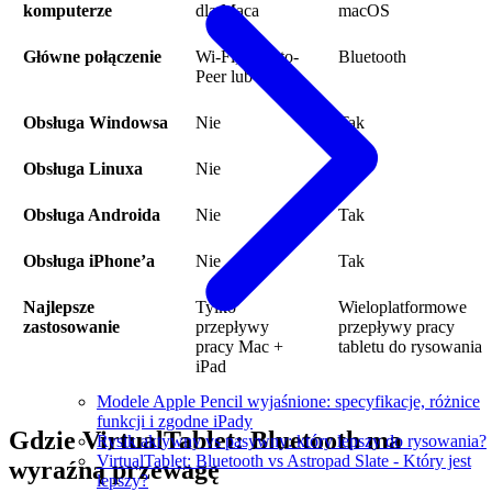
komputerze
dla Maca
macOS
Główne połączenie
Wi-Fi, Peer-to-
Bluetooth
Peer lub USB
Obsługa Windowsa
Nie
Tak
Obsługa Linuxa
Nie
Tak
Obsługa Androida
Nie
Tak
Obsługa iPhone’a
Nie
Tak
Najlepsze
Tylko
Wieloplatformowe
zastosowanie
przepływy
przepływy pracy
pracy Mac +
tabletu do rysowania
iPad
Modele Apple Pencil wyjaśnione: specyfikacje, różnice
funkcji i zgodne iPady
Gdzie VirtualTablet: Bluetooth ma
Rysik aktywny vs pasywny: który lepszy do rysowania?
VirtualTablet: Bluetooth vs Astropad Slate - Który jest
wyraźną przewagę
lepszy?