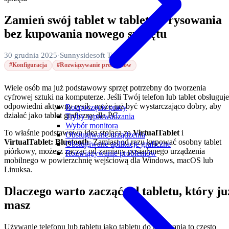
Zamień swój tablet w tablet do rysowania
bez kupowania nowego sprzętu
30 grudnia 2025
·
Sunnysidesoft Team
#Konfiguracja
#Rozwiązywanie problemów
Wiele osób ma już podstawowy sprzęt potrzebny do tworzenia
cyfrowej sztuki na komputerze. Jeśli Twój telefon lub tablet obsługuje
odpowiedni aktywny rysik, może już być wystarczająco dobry, aby
Rozpoczęcie pracy
działać jako tablet graficzny dla PC.
Tryby wprowadzania
Wybór monitora
To właśnie podstawowa idea stojąca za
VirtualTablet
i
Obsługiwane urządzenia
VirtualTablet: Bluetooth
. Zamiast od razu kupować osobny tablet
Obsługiwane aplikacje graficzne
piórkowy, możesz zacząć od zamiany posiadanego urządzenia
Rozwiązywanie problemów
mobilnego w powierzchnię wejściową dla Windows, macOS lub
Linuksa.
Dlaczego warto zacząć od tabletu, który ju
masz
Używanie telefonu lub tabletu jako tabletu do rysowania to często