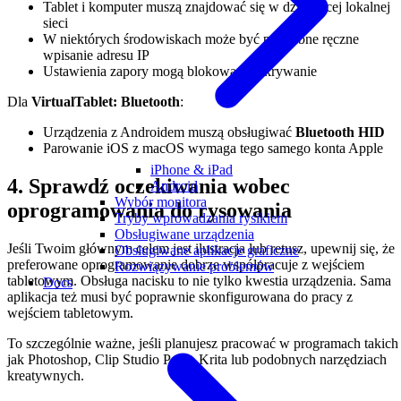
Tablet i komputer muszą znajdować się w działającej lokalnej
sieci
W niektórych środowiskach może być potrzebne ręczne
wpisanie adresu IP
Ustawienia zapory mogą blokować wykrywanie
Dla
VirtualTablet: Bluetooth
:
Urządzenia z Androidem muszą obsługiwać
Bluetooth HID
Parowanie iOS z macOS wymaga tego samego konta Apple
iPhone & iPad
4. Sprawdź oczekiwania wobec
Android
Wybór monitora
oprogramowania do rysowania
Tryby wprowadzania rysikiem
Obsługiwane urządzenia
Jeśli Twoim głównym celem jest ilustracja lub retusz, upewnij się, że
Obsługiwane aplikacje graficzne
preferowane oprogramowanie dobrze współpracuje z wejściem
Rozwiązywanie problemów
tabletowym. Obsługa nacisku to nie tylko kwestia urządzenia. Sama
Docs
aplikacja też musi być poprawnie skonfigurowana do pracy z
wejściem tabletowym.
To szczególnie ważne, jeśli planujesz pracować w programach takich
jak Photoshop, Clip Studio Paint, Krita lub podobnych narzędziach
kreatywnych.