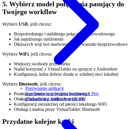
5. Wybierz model połączenia pasujący do
Twojego workflow
Wybierz
USB
, jeśli chcesz:
Bezpośredniego i stabilnego połączenia przewodowego
Jak najniższego opóźnienia
Dłuższych sesji bez martwienia się o warunki bezprzewodowe
Wybierz
WiFi
, jeśli chcesz:
Większej swobody przy biurku
Nadal korzystać z VirtualTablet na sprzęcie z Androidem
Konfiguracji, która dobrze działa w solidnej sieci lokalnej
Wybierz
Bluetooth
, jeśli chcesz:
Porównanie aplikacji
Konfiguracja przycisku bocznego S Pen
Prostszego parowania bezprzewodowego
Obsługiwane aplikacje graficzne
Obsługi urządzeń z Androidem lub iOS
Konfiguracji niezależnej od jakości lokalnego WiFi
Obsługi Linuksa przez VirtualTablet: Bluetooth
Przydatne kolejne kroki