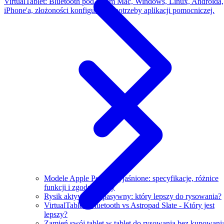
VirtualTablet: Bluetooth pod kątem Mac, Windows, Linux, Androida,
iPhone'a, złożoności konfiguracji i potrzeby aplikacji pomocniczej.
Modele Apple Pencil wyjaśnione: specyfikacje, różnice
funkcji i zgodne iPady
Rysik aktywny vs pasywny: który lepszy do rysowania?
VirtualTablet: Bluetooth vs Astropad Slate - Który jest
lepszy?
Zamień swój tablet w tablet do rysowania bez kupowani