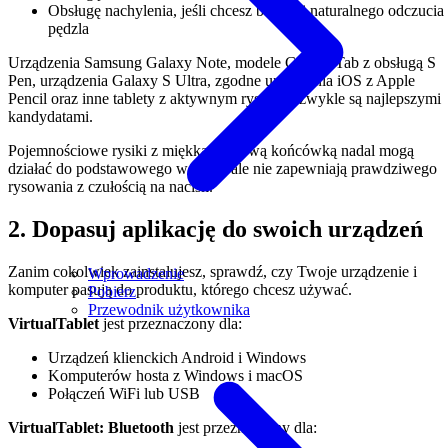
Obsługę nachylenia, jeśli chcesz bardziej naturalnego odczucia
pędzla
Urządzenia Samsung Galaxy Note, modele Galaxy Tab z obsługą S
Pen, urządzenia Galaxy S Ultra, zgodne urządzenia iOS z Apple
Pencil oraz inne tablety z aktywnym rysikiem zwykle są najlepszymi
kandydatami.
Pojemnościowe rysiki z miękką gumową końcówką nadal mogą
działać do podstawowego wejścia, ale nie zapewniają prawdziwego
rysowania z czułością na nacisk.
2. Dopasuj aplikację do swoich urządzeń
Zanim cokolwiek zainstalujesz, sprawdź, czy Twoje urządzenie i
Wprowadzenie
komputer pasują do produktu, którego chcesz używać.
Pobierz
Przewodnik użytkownika
VirtualTablet
jest przeznaczony dla:
Urządzeń klienckich Android i Windows
Komputerów hosta z Windows i macOS
Połączeń WiFi lub USB
VirtualTablet: Bluetooth
jest przeznaczony dla: