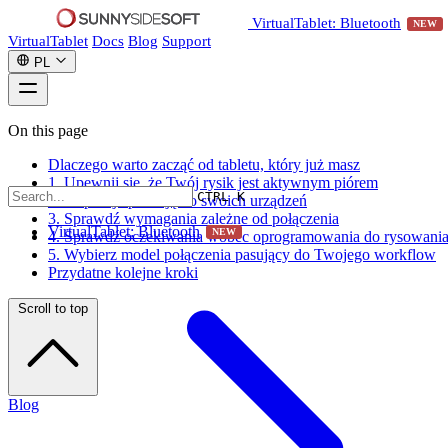
VirtualTablet: Bluetooth
NEW
VirtualTablet
Docs
Blog
Support
PL
On this page
Dlaczego warto zacząć od tabletu, który już masz
1. Upewnij się, że Twój rysik jest aktywnym piórem
CTRL K
2. Dopasuj aplikację do swoich urządzeń
3. Sprawdź wymagania zależne od połączenia
VirtualTablet: Bluetooth
NEW
4. Sprawdź oczekiwania wobec oprogramowania do rysowani
5. Wybierz model połączenia pasujący do Twojego workflow
Przydatne kolejne kroki
Scroll to top
Blog