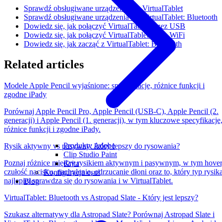
Sprawdź obsługiwane urządzenia dla VirtualTablet
Sprawdź obsługiwane urządzenia dla VirtualTablet: Bluetooth
Dowiedz się, jak połączyć VirtualTablet przez USB
Dowiedz się, jak połączyć VirtualTablet przez WiFi
Dowiedz się, jak zacząć z VirtualTablet: Bluetooth
Related articles
Modele Apple Pencil wyjaśnione: specyfikacje, różnice funkcji i
zgodne iPady
Porównaj Apple Pencil Pro, Apple Pencil (USB-C), Apple Pencil (2.
generacji) i Apple Pencil (1. generacji), w tym kluczowe specyfikacje
różnice funkcji i zgodne iPady.
Produkty Adobe
Rysik aktywny vs pasywny: który lepszy do rysowania?
Clip Studio Paint
Poznaj różnice między rysikiem aktywnym i pasywnym, w tym hover
Krita
czułość nacisku, nachylenie, odrzucanie dłoni oraz to, który typ rysik
Konfiguracja osu!
najlepiej sprawdza się do rysowania i w VirtualTablet.
Blog
VirtualTablet: Bluetooth vs Astropad Slate - Który jest lepszy?
Szukasz alternatywy dla Astropad Slate? Porównaj Astropad Slate i