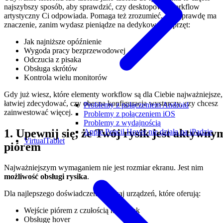
najszybszy sposób, aby sprawdzić, czy desktopowy workflow
artystyczny Ci odpowiada. Pomaga też zrozumieć, co naprawdę ma
znaczenie, zanim wydasz pieniądze na dedykowany sprzęt:
Jak najniższe opóźnienie
Wygoda pracy bezprzewodowej
Odczucia z pisaka
Obsługa skrótów
Kontrola wielu monitorów
Gdy już wiesz, które elementy workflow są dla Ciebie najważniejsze,
łatwiej zdecydować, czy obecna konfiguracja wystarczy, czy chcesz
Problemy z połączeniem Android
zainwestować więcej.
Problemy z połączeniem iOS
Problemy z wydajnością
1. Upewnij się, że Twój rysik jest aktywny
Apple Pencil Hover nie działa na iPadzie
VirtualTablet
piórem
Najważniejszym wymaganiem nie jest rozmiar ekranu. Jest nim
możliwość obsługi rysika
.
Dla najlepszego doświadczenia szukaj urządzeń, które oferują:
Wejście piórem z czułością na nacisk
Obsługę hover