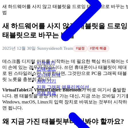
새 하드웨어를 사지 않고 태블릿을 드로잉 태블릿으로 바꾸는 
법
새 하드웨어를 사지 않고 태블릿을 드로잉
태블릿으로 바꾸는 방법
2025년 12월 30일
·
Sunnysidesoft Team
#설정
#문제 해결
데스크톱 디지털 아트를 시작하는 데 필요한 핵심 하드웨어는 
시작하기
미 손에 있는 경우가 많습니다. 쓰던 휴대폰이나 태블릿이 제대
입력 모드
로 된 스타일러스만 지원한다면, 그것만으로 PC용 그래픽 태블
모니터 선택
릿 노릇을 충분히 합니다.
지원 기기
지원 그래픽 애플리케이션
VirtualTablet
과
VirtualTablet: Bluetooth
가 바로 여기서 출발합
문제 해결
니다. 펜 태블릿을 곧장 사러 가는 대신, 지금 쓰는 모바일 기기
Windows, macOS, Linux의 입력 장치로 바꿔보는 것부터 시작하
면 됩니다.
왜 지금 가진 태블릿부터 써봐야 할까요?