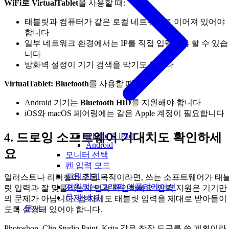
WiFi로 VirtualTablet
을 사용할 때:
태블릿과 컴퓨터가 같은 로컬 네트워크로 이어져 있어야
합니다
일부 네트워크 환경에서는 IP를 직접 입력해야 할 수 있습
니다
방화벽 설정이 기기 검색을 막기도 합니다
VirtualTablet: Bluetooth
를 사용할 때:
Android 기기는
Bluetooth HID
를 지원해야 합니다
iOS와 macOS 페어링에는 같은 Apple 계정이 필요합니다
4. 드로잉 소프트웨어 기대치도 확인하세
iPhone & iPad
Android
요
모니터 선택
펜 입력 모드
지원 기기
일러스트나 리터칭이 주된 목적이라면, 쓰는 소프트웨어가 태
지원되는 그래픽 애플리케이션
릿 입력과 잘 맞물리는지 먼저 확인하세요. 압력 지원은 기기만
문제 해결
의 문제가 아닙니다. 앱 자체도 태블릿 입력을 제대로 받아들이
문서
도록 설정돼 있어야 합니다.
Photoshop, Clip Studio Paint, Krita 같은 창작 도구를 쓸 계획이라