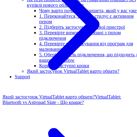
купівлі нового обладнання
Чому варто почати з планшета, який у вас уже
1. Переконайтеся, що ваш стилус є активним
пером
2. Підберіть застосунок під свої пристрої
3. Перевірте вимоги, пов’язані з типом
підключення
4. Перевірте свої очікування від програм для
малювання
5. Оберіть модель підключення, що підходить 
вашого workflow
Корисні наступні кроки
Який застосунок VirtualTablet варто обрати?
Support
Який застосунок VirtualTablet варто обрати?
VirtualTablet:
Bluetooth vs Astropad Slate - Що краще?