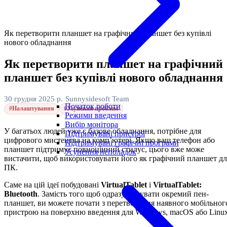
Як перетворити планшет на графічний планшет без купівлі
нового обладнання
Як перетворити планшет на графічний
планшет без купівлі нового обладнання
30 грудня 2025 р.
·
Sunnysidesoft Team
Початок роботи
#Налаштування
#Усунення проблем
Режими введення
Вибір монітора
У багатьох людей уже є базове обладнання, потрібне для
Підтримувані пристрої
цифрового мистецтва на комп’ютері. Якщо ваш телефон або
Підтримувані графічні програми
планшет підтримує повноцінний стилус, цього вже може
Усунення неполадок
вистачити, щоб використовувати його як графічний планшет дл
ПК.
Саме на цій ідеї побудовані
VirtualTablet
і
VirtualTablet:
Bluetooth
. Замість того щоб одразу купувати окремий пен-
планшет, ви можете почати з перетворення наявного мобільног
пристрою на поверхню введення для Windows, macOS або Linux