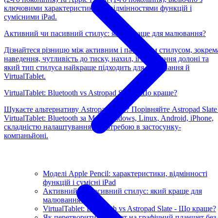
ключовими характеристиками, відмінностями функцій і
сумісними iPad.
Активний чи пасивний стилус: який краще для малювання?
Дізнайтеся різницю між активним і пасивним стилусом, зокрем
наведення, чутливість до тиску, нахил, ігнорування долоні та
який тип стилуса найкраще підходить для малювання й
VirtualTablet.
VirtualTablet: Bluetooth vs Astropad Slate - Що краще?
Шукаєте альтернативу Astropad Slate? Порівняйте Astropad Slate 
VirtualTablet: Bluetooth за Mac, Windows, Linux, Android, iPhone,
складністю налаштування та потребою в застосунку-
компаньйоні.
Моделі Apple Pencil: характеристики, відмінності
функцій і сумісні iPad
Активний чи пасивний стилус: який краще для
малювання?
VirtualTablet: Bluetooth vs Astropad Slate - Що краще?
Як перетворити планшет на графічний планшет без