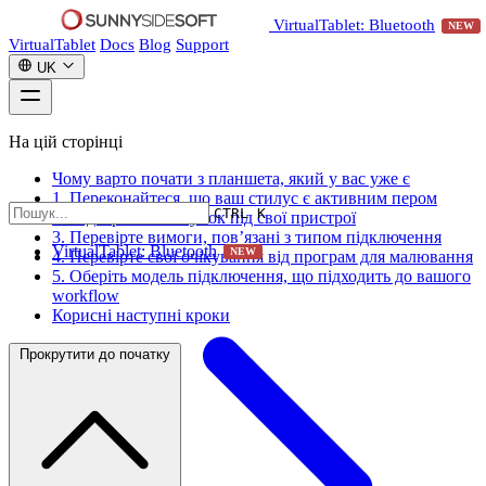
VirtualTablet: Bluetooth
NEW
VirtualTablet
Docs
Blog
Support
UK
На цій сторінці
Чому варто почати з планшета, який у вас уже є
1. Переконайтеся, що ваш стилус є активним пером
CTRL K
2. Підберіть застосунок під свої пристрої
3. Перевірте вимоги, пов’язані з типом підключення
VirtualTablet: Bluetooth
NEW
4. Перевірте свої очікування від програм для малювання
5. Оберіть модель підключення, що підходить до вашого
workflow
Корисні наступні кроки
Прокрутити до початку