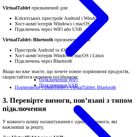
VirtualTablet
призначений для:
Клієнтських пристроїв Android і Windows
Хост-комп’ютерів Windows і macOS
Підключень через WiFi або USB
VirtualTablet: Bluetooth
призначений для:
Пристроїв Android та iOS
Хост-комп’ютерів Windows, macOS і Linux
Підключень через Bluetooth
Якщо ви вже знаєте, що хочете повне порівняння продуктів,
скористайтеся окремим посібником:
Підключення WiFi
Підключення USB
Порівняння VirtualTablet і VirtualTablet: Bluetooth
3. Перевірте вимоги, пов’язані з типом
підключення
У кожного шляху налаштування є одна-дві вимоги, які
важливіші за решту.