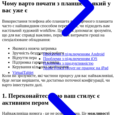
Чому варто почати з планшета, який у
вас уже є
Використання телефона або планшета як графічного планшета
часто є найшвидшим способом перевірити, чи підходить вам
настільний художній workflow. Це також допомагає зрозуміти,
що для вас справді важливо, перш ніж витрачати гроші на
спеціалізоване обладнання:
Якомога нижча затримка
Зручність бездротової роботи
Проблеми з підключенням Android
Відчуття пера
Проблеми з підключенням iOS
Підтримка гарячих клавіш
Проблеми з продуктивністю
Керування кількома моніторами
Apple Pencil Hover не працює на iPad
VirtualTablet
Коли ви зрозумієте, які частини процесу для вас найважливіші,
буде легше вирішити, чи достатньо поточної конфігурації, чи
варто інвестувати далі.
1. Переконайтеся, що ваш стилус є
активним пером
Найважливіша вимога - це не розмір екрана. Це
можливості