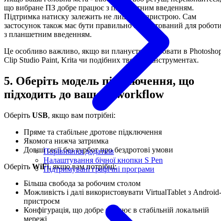
що вибране ПЗ добре працює з планшетним введенням.
Підтримка натиску залежить не лише від пристрою. Сам
застосунок також має бути правильно налаштований для робот
з планшетним введенням.
Це особливо важливо, якщо ви плануєте працювати в Photoshop
Clip Studio Paint, Krita чи подібних творчих інструментах.
5. Оберіть модель підключення, що
підходить до вашого workflow
Оберіть
USB
, якщо вам потрібні:
Пряме та стабільне дротове підключення
Якомога нижча затримка
Довші сесії без турбот про бездротові умови
Порівняння додатків
Налаштування бічної кнопки S Pen
Оберіть
WiFi
, якщо вам потрібні:
Підтримувані графічні програми
Більша свобода за робочим столом
Можливість і далі використовувати VirtualTablet з Android
пристроєм
Конфігурація, що добре працює в стабільній локальній
мережі