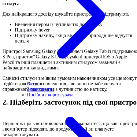
стилуса
.
Для найкращого досвіду шукайте пристрої, що підтримують:
Введення пером із чутливістю до натиску
Підтримку hover
Підтримку нахилу, якщо ви хочете природніше відчуття
пензля
Пристрої Samsung Galaxy Note, моделі Galaxy Tab із підтримко
S Pen, пристрої Galaxy S Ultra, сумісні пристрої iOS з Apple
Pencil та інші планшети з активним стилусом зазвичай є
найкращими кандидатами.
Ємнісні стилуси з м’яким гумовим наконечником усе ще можут
Вступ
підійти для базового введення, але вони не забезпечують
Завантажити
справжнього малювання з чутливістю до натиску.
Посібник користувача
2. Підберіть застосунок під свої пристро
Перш ніж щось встановлювати, переконайтеся, що ваш пристрі
і комп’ютер підходять до продукту, який ви плануєте
використовувати.