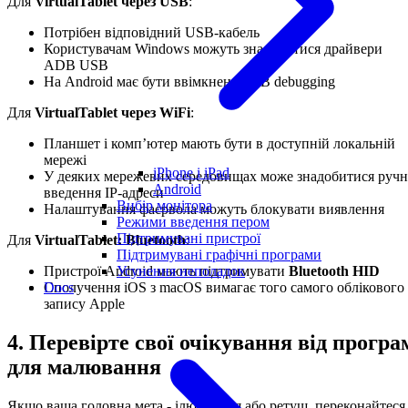
Для
VirtualTablet через USB
:
Потрібен відповідний USB-кабель
Користувачам Windows можуть знадобитися драйвери
ADB USB
На Android має бути ввімкнене USB debugging
Для
VirtualTablet через WiFi
:
Планшет і комп’ютер мають бути в доступній локальній
мережі
iPhone і iPad
У деяких мережевих середовищах може знадобитися ручн
Android
введення IP-адреси
Вибір монітора
Налаштування фаєрвола можуть блокувати виявлення
Режими введення пером
Підтримувані пристрої
Для
VirtualTablet: Bluetooth
:
Підтримувані графічні програми
Усунення неполадок
Пристрої Android мають підтримувати
Bluetooth HID
Docs
Сполучення iOS з macOS вимагає того самого облікового
запису Apple
4. Перевірте свої очікування від програ
для малювання
Якщо ваша головна мета - ілюстрація або ретуш, переконайтеся