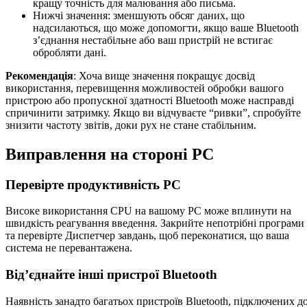
кращу точність для малювання або письма.
Нижчі значення: зменшують обсяг даних, що
надсилаються, що може допомогти, якщо ваше Bluetooth
з’єднання нестабільне або ваш пристрій не встигає
обробляти дані.
Рекомендація
: Хоча вище значення покращує досвід
використання, перевищення можливостей обробки вашого
пристрою або пропускної здатності Bluetooth може насправді
спричинити затримку. Якщо ви відчуваєте “ривки”, спробуйте
знизити частоту звітів, доки рух не стане стабільним.
Виправлення на стороні PC
Перевірте продуктивність PC
Високе використання CPU на вашому PC може вплинути на
швидкість реагування введення. Закрийте непотрібні програми
та перевірте Диспетчер завдань, щоб переконатися, що ваша
система не перевантажена.
Від’єднайте інші пристрої Bluetooth
Наявність занадто багатьох пристроїв Bluetooth, підключених д