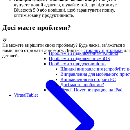
купуєте новий адаптер, шукайте той, що підтримує
Bluetooth 5.0 або новіший, щоб гарантувати повну,
оптимізовану продуктивність.
Досі маєте проблеми?
💬
Не можете вирішити свою проблему? Будь ласка, зв’яжіться з
нами, щоб отримати допомогу. Дивіться
сторінку підтримки
дл
Проблеми з підключенням Android
деталей.
Проблеми з підключенням iOS
Проблеми з продуктивністю
Швидкі виправлення (спробуйте ц
Виправлення для мобільного прис
Виправлення на стороні PC
Досі маєте проблеми?
Apple Pencil Hover не працює на iPad
VirtualTablet