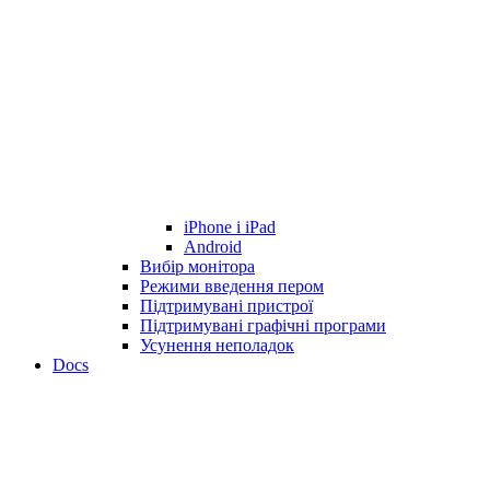
iPhone і iPad
Android
Вибір монітора
Режими введення пером
Підтримувані пристрої
Підтримувані графічні програми
Усунення неполадок
Docs