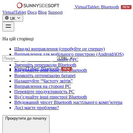
VirtualTablet: Bluetooth
NEW
VirtualTablet
Docs
Blog
Support
UK
На цій сторінці
Швидкі виправлення (спробуйте це спершу)
Виправлення для мобільного пристрою (Android/iOS)
CTRL K
Підійдіть ближче до вашого PC
Зменшіть перешкоди Bluetooth
VirtualTablet: Bluetooth
NEW
Від’єднайте інші пристрої Bluetooth
Вимкніть оптимізацію батареї
Налаштуйте “Частоту звітів”
Виправлення на стороні PC
Перевірте продуктивність PC
Від’єднайте інші пристрої Bluetooth
Вбудований чіпсет Bluetooth настільного комп’ютера
Досі маєте проблеми?
Прокрутити до початку