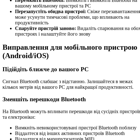
Перемкніть Bluetooth:
Вимкніть і ввімкніть Bluetooth на
вашому мобільному пристрої та PC
Перезапустіть обидва пристрої:
Свіже перезавантаженн
може усунути тимчасові проблеми, що впливають на
продуктивність
Спаруйте пристрій заново:
Видаліть спарювання на обо
пристроях і налаштуйте його знову
Виправлення для мобільного пристрою
(Android/iOS)
Підійдіть ближче до вашого PC
Сигнал Bluetooth слабшає з відстанню. Залишайтеся в межах
кількох метрів від вашого PC для найкращої продуктивності.
Зменшіть перешкоди Bluetooth
На Bluetooth можуть впливати перешкоди від сусідніх пристрої
та електроніки:
Вимкніть невикористовувані пристрої Bluetooth поблизу
Віддалтеся від інших активних пристроїв Bluetooth
Віддалтеся від маршрутизаторів WiFi