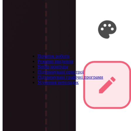
Початок роботи
Режими введення
Вибір монітора
Підтримувані пристрої
Підтримувані графічні програми
Усунення неполадок