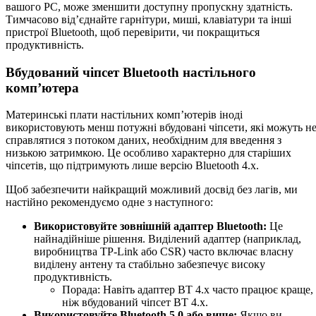
вашого PC, може зменшити доступну пропускну здатність.
Тимчасово від’єднайте гарнітури, миші, клавіатури та інші
пристрої Bluetooth, щоб перевірити, чи покращиться
продуктивність.
Вбудований чіпсет Bluetooth настільного
комп’ютера
Материнські плати настільних комп’ютерів іноді
використовують менш потужні вбудовані чіпсети, які можуть н
справлятися з потоком даних, необхідним для введення з
низькою затримкою. Це особливо характерно для старіших
чіпсетів, що підтримують лише версію Bluetooth 4.x.
Щоб забезпечити найкращий можливий досвід без лагів, ми
настійно рекомендуємо одне з наступного:
Використовуйте зовнішній адаптер Bluetooth:
Це
найнадійніше рішення. Виділений адаптер (наприклад,
виробництва TP-Link або CSR) часто включає власну
виділену антену та стабільно забезпечує високу
продуктивність.
Порада: Навіть адаптер BT 4.x часто працює краще,
ніж вбудований чіпсет BT 4.x.
Використовуйте Bluetooth 5.0 або вище:
Якщо ви