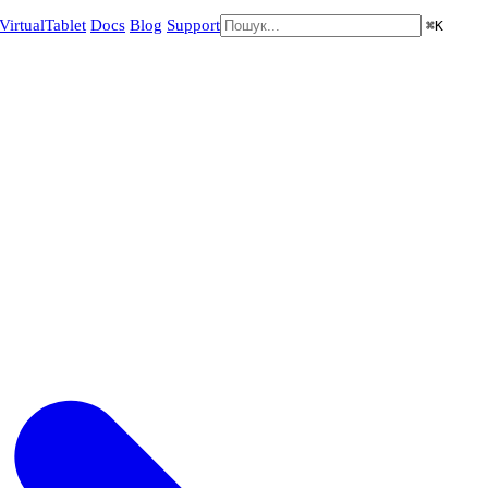
VirtualTablet
Docs
Blog
Support
⌘
K