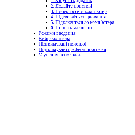
1. Запустіть додаток
2. Додайте пристрій
3. Виберіть свій комп’ютер
4. Підтвердіть спарювання
5. Підключіться до комп’ютера
6. Почніть малювати
Режими введення
Вибір монітора
Підтримувані пристрої
Підтримувані графічні програми
Усунення неполадок