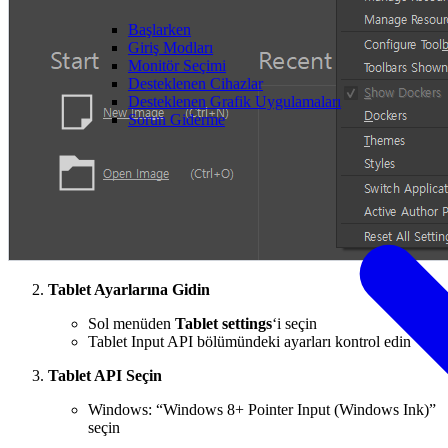
Başlarken
Giriş Modları
Monitör Seçimi
Desteklenen Cihazlar
Desteklenen Grafik Uygulamaları
Sorun Giderme
Tablet Ayarlarına Gidin
Sol menüden
Tablet settings
‘i seçin
Tablet Input API bölümündeki ayarları kontrol edin
Tablet API Seçin
Windows: “Windows 8+ Pointer Input (Windows Ink)”
seçin