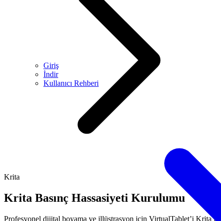
Giriş
İndir
Kullanıcı Rehberi
Krita
Krita Basınç Hassasiyeti Kurulumu
Profesyonel dijital boyama ve illüstrasyon için VirtualTablet’i Krita ile