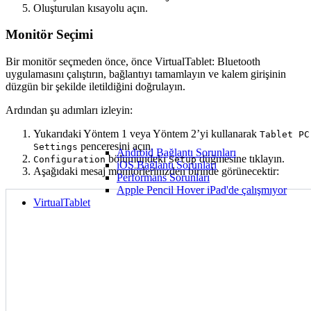
Oluşturulan kısayolu açın.
Monitör Seçimi
Bir monitör seçmeden önce, önce VirtualTablet: Bluetooth
uygulamasını çalıştırın, bağlantıyı tamamlayın ve kalem girişinin
düzgün bir şekilde iletildiğini doğrulayın.
Ardından şu adımları izleyin:
Yukarıdaki Yöntem 1 veya Yöntem 2’yi kullanarak
Tablet PC
penceresini açın.
Settings
Android Bağlantı Sorunları
bölümündeki
düğmesine tıklayın.
Configuration
Setup
iOS Bağlantı Sorunları
Aşağıdaki mesaj monitörlerinizden birinde görünecektir:
Performans Sorunları
Apple Pencil Hover iPad'de çalışmıyor
VirtualTablet