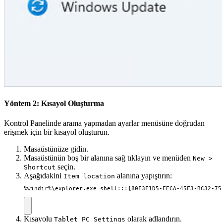
Yöntem 2: Kısayol Oluşturma
Kontrol Panelinde arama yapmadan ayarlar menüsüne doğrudan
erişmek için bir kısayol oluşturun.
Masaüstünüze gidin.
Masaüstünün boş bir alanına sağ tıklayın ve menüden
New >
seçin.
Shortcut
Aşağıdakini
alanına yapıştırın:
Item location
%windir%\explorer.exe shell:::{80F3F1D5-FECA-45F3-BC32-75
Kısayolu
olarak adlandırın.
Tablet PC Settings