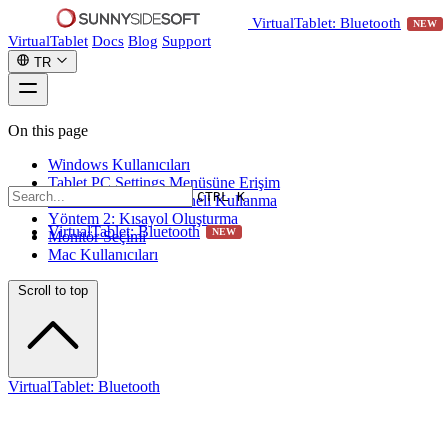
VirtualTablet: Bluetooth
NEW
VirtualTablet
Docs
Blog
Support
TR
On this page
Windows Kullanıcıları
Tablet PC Settings Menüsüne Erişim
CTRL K
Yöntem 1: Kontrol Paneli Kullanma
Yöntem 2: Kısayol Oluşturma
VirtualTablet: Bluetooth
NEW
Monitör Seçimi
Mac Kullanıcıları
Scroll to top
VirtualTablet: Bluetooth