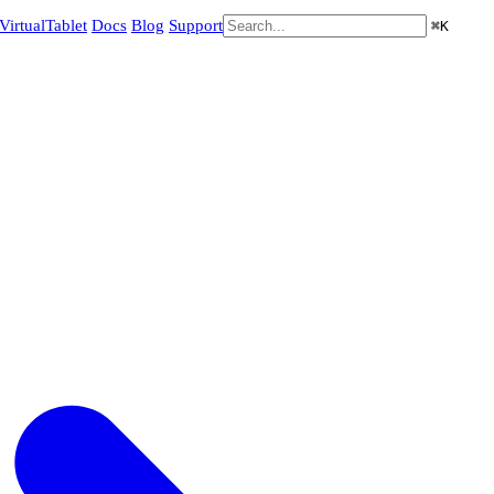
VirtualTablet
Docs
Blog
Support
⌘
K