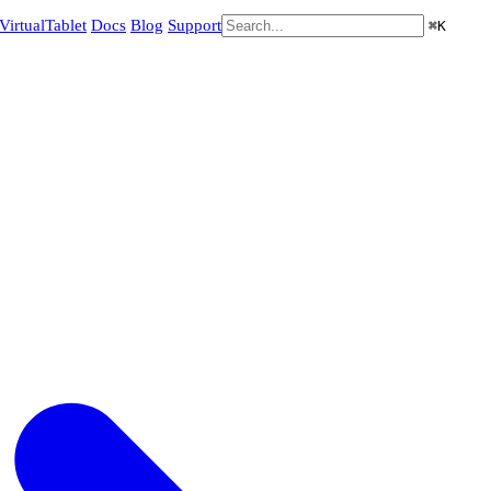
VirtualTablet
Docs
Blog
Support
⌘
K