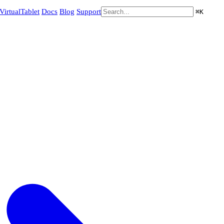
VirtualTablet
Docs
Blog
Support
⌘
K