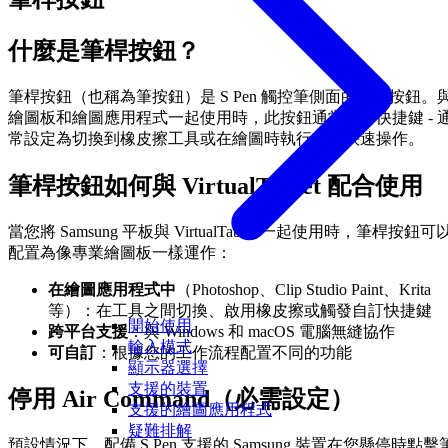
什麼是筆桿按鈕？
筆桿按鈕（也稱為筆按鈕）是 S Pen 觸控筆側面的實體按鈕。
繪圖板和繪圖應用程式一起使用時，此按鈕通常用作快捷鍵 - 
常設定為切換到橡皮擦工具或在繪圖時執行其他快速操作。
筆桿按鈕如何與 VirtualTablet 配合使用
當您將 Samsung 平板與 VirtualTablet 一起使用時，筆桿按鈕可
配置為像專業繪圖板一樣運作：
在繪圖應用程式中
（Photoshop、Clip Studio Paint、Krita
等）：在工具之間切換、啟用橡皮擦或觸發自訂快捷鍵
開始使用
跨平台支援
：與 Windows 和 macOS 電腦無縫協作
輸入模式
可自訂
：根據您的工作流程配置不同的功能
顯示器選擇
支援的裝置
停用 Air Command（必需設定）
支援的繪圖應用程式
疑難排解
預設情況下，配備 S Pen 支援的 Samsung 裝置在您懸停時點擊