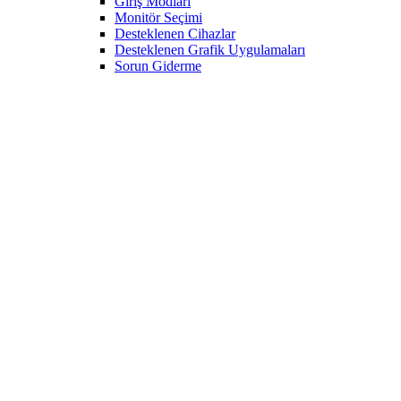
Giriş Modları
Monitör Seçimi
Desteklenen Cihazlar
Desteklenen Grafik Uygulamaları
Sorun Giderme