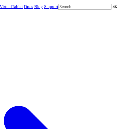
VirtualTablet
Docs
Blog
Support
⌘
K