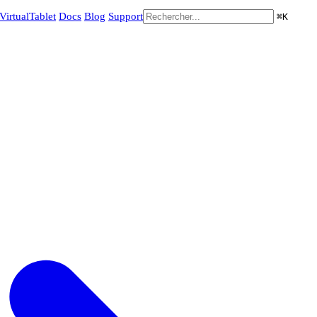
VirtualTablet
Docs
Blog
Support
⌘
K