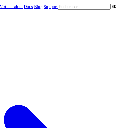
VirtualTablet
Docs
Blog
Support
⌘
K