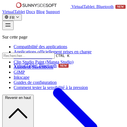
VirtualTablet: Bluetooth
NEW
VirtualTablet
Docs
Blog
Support
FR
Sur cette page
Compatibilité des applications
Applications officiellement prises en charge
CTRL K
Adobe Creative Suite
Clip Studio Paint (Manga Studio)
VirtualTablet: Bluetooth
NEW
Autodesk Sketchbook
GIMP
Inkscape
Guides de configuration
Comment tester la sensibilité à la pression
Revenir en haut