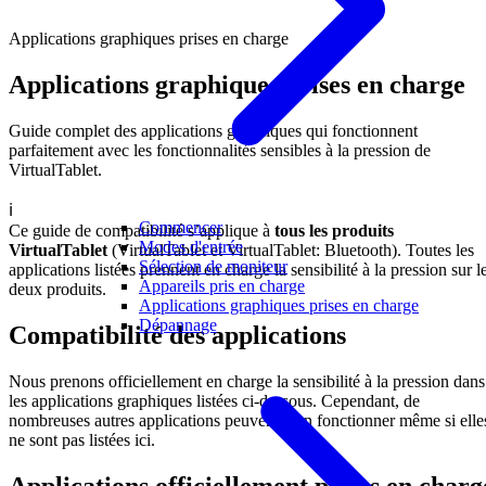
Applications graphiques prises en charge
Applications graphiques prises en charge
Guide complet des applications graphiques qui fonctionnent
parfaitement avec les fonctionnalités sensibles à la pression de
VirtualTablet.
ℹ️
Commencer
Ce guide de compatibilité s’applique à
tous les produits
Modes d'entrée
VirtualTablet
(VirtualTablet et VirtualTablet: Bluetooth). Toutes les
Sélection de moniteur
applications listées prennent en charge la sensibilité à la pression sur l
Appareils pris en charge
deux produits.
Applications graphiques prises en charge
Dépannage
Compatibilité des applications
Nous prenons officiellement en charge la sensibilité à la pression dans
les applications graphiques listées ci-dessous. Cependant, de
nombreuses autres applications peuvent bien fonctionner même si elle
ne sont pas listées ici.
Applications officiellement prises en charg