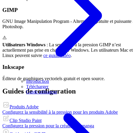
GIMP
GNU Image Manipulation Program - Alternative gratuite et puissante 
Photoshop.
⚠️
Utilisateurs Windows
: La sensibilité à la pression GIMP n’est
actuellement pas prise en charge sur Windows. Les utilisateurs Mac et
Linux peuvent suivre
ce guide vidéo
.
Inkscape
Éditeur de graphiques vectoriels gratuit et open source.
Introduction
Télécharger
Guides de configuration
Guide utilisateur
Produits Adobe
Configurez la sensibilité à la pression pour les produits Adobe
Clip Studio Paint
Configurez la pression pour la création de manga