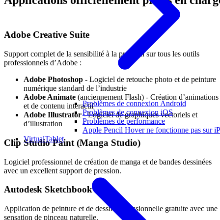
Adobe Creative Suite
Support complet de la sensibilité à la pression sur tous les outils
professionnels d’Adobe :
Adobe Photoshop
- Logiciel de retouche photo et de peinture
numérique standard de l’industrie
Adobe Animate
(anciennement Flash) - Création d’animations
Problèmes de connexion Android
et de contenu interactif
Problèmes de connexion iOS
Adobe Illustrator
- Logiciel de graphiques vectoriels et
Problèmes de performance
d’illustration
Apple Pencil Hover ne fonctionne pas sur i
VirtualTablet
Clip Studio Paint (Manga Studio)
Logiciel professionnel de création de manga et de bandes dessinées
avec un excellent support de pression.
Autodesk Sketchbook
Application de peinture et de dessin professionnelle gratuite avec une
sensation de pinceau naturelle.