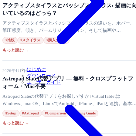
アクティブスタイラスとパッシブスタイラス: 描画に
いているのはどっち？
アクティブスタイラスとパッシブスタイラスの違いを、ホバー、
筆圧感度、傾き、パームリジェクション、そして描画や
VirtualTablet に最適なスタイラスの種類まで含めて学べます。
#比較
#スタイラス
#購入ガイド
もっと読む →
はじめに
2026年4月2日
ダウンロード
Astropad Slate代替アプリ — 無料・クロスプラットフ
ユーザーガイド
ォーム・Mac不要
Astropad Slateの代替アプリをお探しですか?VirtualTabletは
Windows、macOS、LinuxでAndroid、iPhone、iPadと連携。基本
画は無料、有料プランは月額$1.99から、Macは不要です。
#Setup
#Astropad
#Comparison
#Buying Guide
もっと読む →