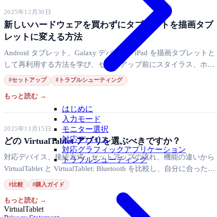
2025年12月30日
新しいハードウェアを買わずにタブレットを描画タブ
レットに変える方法
Android タブレット、Galaxy デバイス、iPad を描画タブレットと
して再利用する方法を学び、セットアップ前にスタイラス、ホス
ト OS、接続要件を確認しましょう。
#セットアップ
#トラブルシューティング
もっと読む →
はじめに
入力モード
2025年11月15日
モニター選択
対応デバイス
どの VirtualTablet アプリを選ぶべきですか？
対応グラフィックアプリケーション
対応デバイス、接続方式、セットアップの流れ、機能の違いから
トラブルシューティング
VirtualTablet と VirtualTablet: Bluetooth を比較し、自分に合った描
画タブレットアプリをすばやく選べます。
#比較
#購入ガイド
もっと読む →
VirtualTablet