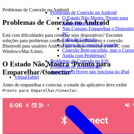
Problemas de Conexão no Android
Problemas de Conexão no Android
O Estado Não Mostra ‘Pronto para
Problemas de Conexão no Android
Emparelhar/Conectar’
Não Consigo Emparelhar o Dispositi
PC
Está com dificuldades para conectar seus dispositivos? Encontre
Falha de Conexão
soluções para problemas comuns de emparelhamento e conexão
Tempo de Conexão Esgotado
Bluetooth para usuários Android que tentam conectar a um PC com
Conexão Bem-sucedida, mas o Curso
Windows/Mac/Linux.
Ainda com Problemas?
Problemas de Conexão no iOS
O Estado Não Mostra ‘Pronto para
Problemas de Desempenho
Emparelhar/Conectar’
Apple Pencil Hover não funciona no iPad
VirtualTablet
Antes de emparelhar e conectar, o estado do aplicativo deve exibir
.
Pronto para Emparelhar/Conectar