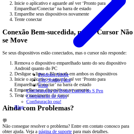
Inicie o aplicativo e aguarde até ver ‘Pronto para
Emparelhar/Conectar’ na barra de estado
Emparelhe seus dispositivos novamente
Tente conectar
Conexão Bem-sucedida, mas o Cursor Não
se Move
Se seus dispositivos estão conectados, mas o cursor não responde:
Remova o dispositivo emparelhado tanto do seu dispositivo
Android quanto do PC
Desligue e ligue o Bluetooth em ambos os dispositivos
Produtos Adobe
Inicie o aplicativo e aguarde até ver ‘Pronto para
Clip Studio Paint
Emparelhar/Conectar’ na barra de estado
Krita
Emparelhe seus dispositivos novamente
Configuração do Botão Lateral do S Pen
Teste o movimento do cursor
Comparação de Apps
Configuração osu!
Ainda com Problemas?
Blog
💬
Não consegue resolver o problema? Entre em contato conosco para
obter ajuda. Veja a
página de suporte
para mais detalhes.