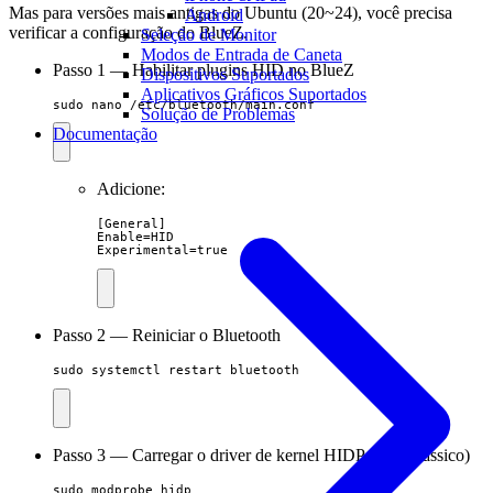
Mas para versões mais antigas do Ubuntu (20~24), você precisa
Android
verificar a configuração do BlueZ.
Seleção de Monitor
Modos de Entrada de Caneta
Passo 1 — Habilitar plugins HID no BlueZ
Dispositivos Suportados
Aplicativos Gráficos Suportados
sudo nano /etc/bluetooth/main.conf
Solução de Problemas
Documentação
Adicione:
[General]

Enable=HID

Experimental=true
Passo 2 — Reiniciar o Bluetooth
sudo systemctl restart bluetooth
Passo 3 — Carregar o driver de kernel HIDP (HID clássico)
sudo modprobe hidp