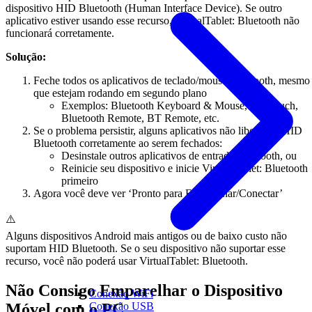
dispositivo HID Bluetooth (Human Interface Device). Se outro
aplicativo estiver usando esse recurso, VirtualTablet: Bluetooth não
funcionará corretamente.
Solução:
Feche todos os aplicativos de teclado/mouse Bluetooth, mesmo
que estejam rodando em segundo plano
Exemplos: Bluetooth Keyboard & Mouse, Bluetouch,
Bluetooth Remote, BT Remote, etc.
Se o problema persistir, alguns aplicativos não liberam o HID
Bluetooth corretamente ao serem fechados:
Desinstale outros aplicativos de entrada Bluetooth, ou
Reinicie seu dispositivo e inicie VirtualTablet: Bluetooth
primeiro
Agora você deve ver ‘Pronto para Emparelhar/Conectar’
⚠️
Alguns dispositivos Android mais antigos ou de baixo custo não
suportam HID Bluetooth. Se o seu dispositivo não suportar esse
recurso, você não poderá usar VirtualTablet: Bluetooth.
Não Consigo Emparelhar o Dispositivo
Conexão WiFi
Móvel com o PC
Conexão USB