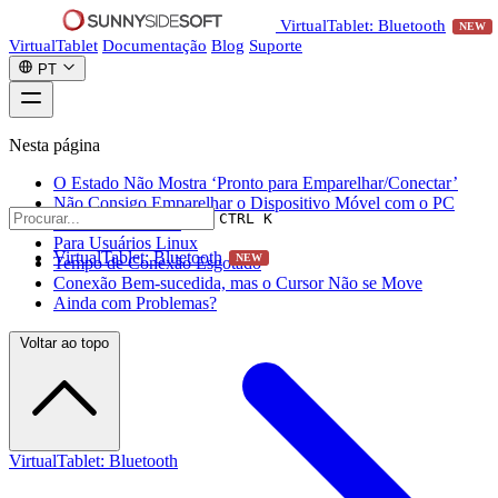
VirtualTablet: Bluetooth
NEW
VirtualTablet
Documentação
Blog
Suporte
PT
Nesta página
O Estado Não Mostra ‘Pronto para Emparelhar/Conectar’
Não Consigo Emparelhar o Dispositivo Móvel com o PC
CTRL K
Falha de Conexão
Para Usuários Linux
VirtualTablet: Bluetooth
NEW
Tempo de Conexão Esgotado
Conexão Bem-sucedida, mas o Cursor Não se Move
Ainda com Problemas?
Voltar ao topo
VirtualTablet: Bluetooth