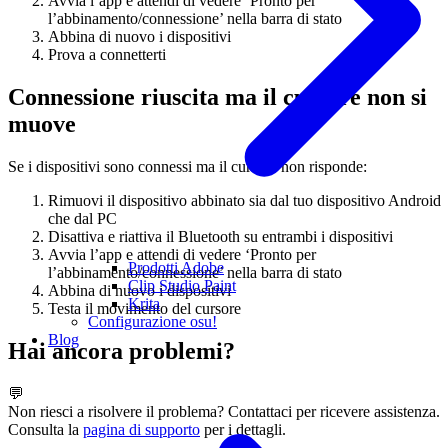
Avvia l’app e attendi di vedere ‘Pronto per
l’abbinamento/connessione’ nella barra di stato
Abbina di nuovo i dispositivi
Prova a connetterti
Connessione riuscita ma il cursore non si
muove
Se i dispositivi sono connessi ma il cursore non risponde:
Rimuovi il dispositivo abbinato sia dal tuo dispositivo Android
che dal PC
Disattiva e riattiva il Bluetooth su entrambi i dispositivi
Avvia l’app e attendi di vedere ‘Pronto per
Prodotti Adobe
l’abbinamento/connessione’ nella barra di stato
Clip Studio Paint
Abbina di nuovo i dispositivi
Krita
Testa il movimento del cursore
Configurazione osu!
Blog
Hai ancora problemi?
💬
Non riesci a risolvere il problema? Contattaci per ricevere assistenza.
Consulta la
pagina di supporto
per i dettagli.