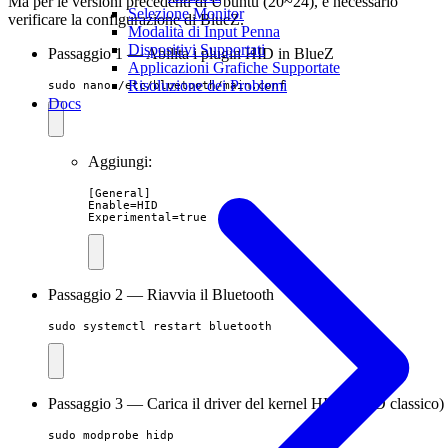
Ma per le versioni precedenti di Ubuntu (20~24), è necessario
Selezione Monitor
verificare la configurazione di BlueZ.
Modalità di Input Penna
Dispositivi Supportati
Passaggio 1 — Abilita i plugin HID in BlueZ
Applicazioni Grafiche Supportate
Risoluzione dei Problemi
sudo nano /etc/bluetooth/main.conf
Docs
Aggiungi:
[General]

Enable=HID

Experimental=true
Passaggio 2 — Riavvia il Bluetooth
sudo systemctl restart bluetooth
Passaggio 3 — Carica il driver del kernel HIDP (HID classico)
sudo modprobe hidp