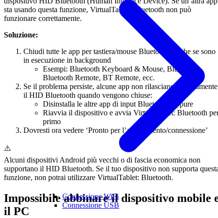
dispositivo HID Bluetooth (Human Interface Device). Se un’altra app
sta usando questa funzione, VirtualTablet: Bluetooth non può
funzionare correttamente.
Soluzione:
Chiudi tutte le app per tastiera/mouse Bluetooth, anche se sono
in esecuzione in background
Esempi: Bluetooth Keyboard & Mouse, Bluetouch,
Bluetooth Remote, BT Remote, ecc.
Se il problema persiste, alcune app non rilasciano correttamente
il HID Bluetooth quando vengono chiuse:
Disinstalla le altre app di input Bluetooth, oppure
Riavvia il dispositivo e avvia VirtualTablet: Bluetooth pe
primo
Dovresti ora vedere ‘Pronto per l’abbinamento/connessione’
⚠️
Alcuni dispositivi Android più vecchi o di fascia economica non
supportano il HID Bluetooth. Se il tuo dispositivo non supporta quest
funzione, non potrai utilizzare VirtualTablet: Bluetooth.
Impossibile abbinare il dispositivo mobile 
Connessione WiFi
Connessione USB
il PC