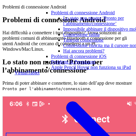
Problemi di connessione Android
Problemi di connessione Android
Lo stato non mostra ‘Pronto per
Problemi di connessione Android
l’abbinamento/connessione’
Impossibile abbinare il dispositivo mo
Hai difficoltà a connettere i tuoi dispositivi? Trova soluzioni ai
Connessione fallita
problemi comuni di abbinamento Bluetooth e connessione per gli
Timeout connessione
utenti Android che cercano di connettersi a un PC
Connessione riuscita ma il cursore no
Windows/Mac/Linux.
Hai ancora problemi?
Problemi di connessione iOS
Lo stato non mostra ‘Pronto per
Problemi di Prestazioni
Apple Pencil Hover non funziona su iPad
l’abbinamento/connessione’
VirtualTablet
Prima di poter abbinare e connettere, lo stato dell’app deve mostrare
.
Pronto per l'abbinamento/connessione