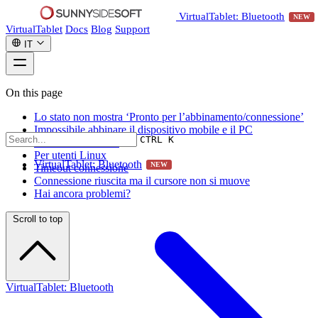
VirtualTablet: Bluetooth
NEW
VirtualTablet
Docs
Blog
Support
IT
On this page
Lo stato non mostra ‘Pronto per l’abbinamento/connessione’
Impossibile abbinare il dispositivo mobile e il PC
CTRL K
Connessione fallita
Per utenti Linux
VirtualTablet: Bluetooth
NEW
Timeout connessione
Connessione riuscita ma il cursore non si muove
Hai ancora problemi?
Scroll to top
VirtualTablet: Bluetooth