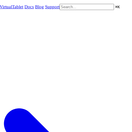
VirtualTablet
Docs
Blog
Support
⌘
K