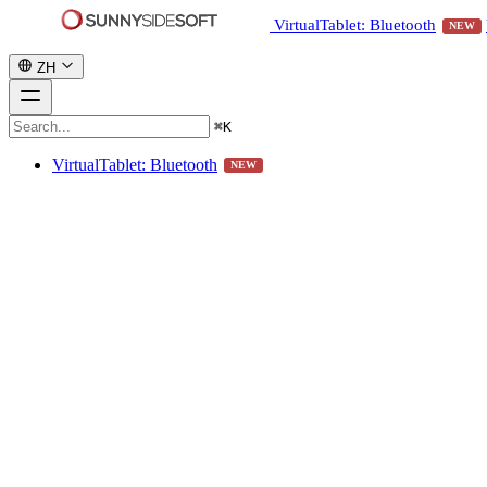
VirtualTablet: Bluetooth
NEW
ZH
⌘
K
VirtualTablet: Bluetooth
NEW